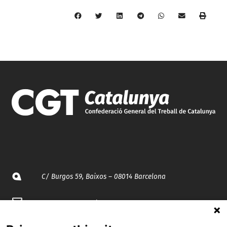
C/ Burgos 59, Baixos – 08014 Barcelona
spccc@
spcgtcatalunya.cat
935 120 481