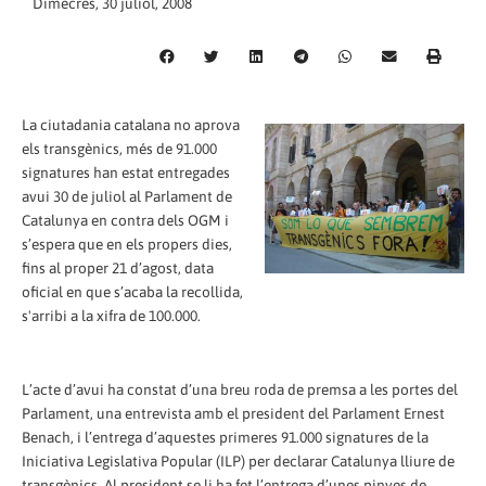
Dimecres, 30 juliol, 2008
La ciutadania catalana no aprova
els transgènics, més de 91.000
signatures han estat entregades
avui 30 de juliol al Parlament de
Catalunya en contra dels OGM i
s’espera que en els propers dies,
fins al proper 21 d’agost, data
oficial en que s’acaba la recollida,
s'arribi a la xifra de 100.000.
L’acte d’avui ha constat d’una breu roda de premsa a les portes del
Parlament, una entrevista amb el president del Parlament Ernest
Benach, i l’entrega d’aquestes primeres 91.000 signatures de la
Iniciativa Legislativa Popular (ILP) per declarar Catalunya lliure de
transgènics. Al president se li ha fet l’entrega d’unes pinyes de