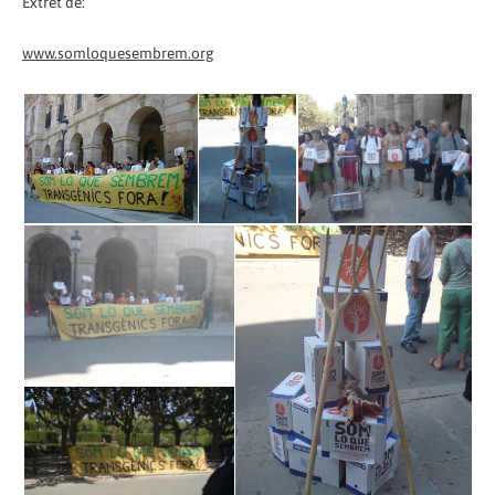
Extret de:
www.somloquesembrem.org