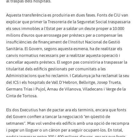
al traspàs dels hospitals.
Aquesta transferència es produiria en dues fases. Fonts de CiU van
explicar que primer la Tresoreria de la Seguretat Social traspassaria
els seus immobles a l'Estat per a saldar un deute proper a 10.000
milions d'euros que arrossega per préstecs per a compensar les
insuficiències de finançament de l'Institut Nacional de Gestió
Sanitària. El Govern, segons aquesta esmena, ha de realitzar els
canvis normatius necessaris per a realitzar aquesta operació i
cancel·lar aquests préstecs. El segon pas consistiria a traspassar la
titularitat dels edificis gestionats per comunitats a les
Administracions que ho reclamin. I Catalunya ja ha reclamat la seu
del ICS i els hospitals de Vall D'Hebron, Bellvitge, Josep Trueta,
Germans Trias i Pujol, Arnau de Vilanova, Viladecans i Verge de la
Cinta de Tortosa.
Els dos Executius han de pactar ara els terminis, encara que fonts
del Govern confien a tancar la negociació "en qüestió de
setmanes". Mas vol vendre els edificis amb una opció de recompra
i pagar un lloguer o un cànon per a seguir ocupant-los. En total,
podria ingressar entre 300 i 400 milions d'euros, encara que fonts