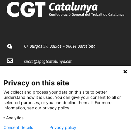
C/ Burgos 59, Baixos – 08014 Barcelona
spccc@
spcgtcatalunya.cat
935 120 481
Privacy on this site
We collect and process your data on this site to better
@CGTCatalunya
understand how it is used. You can give your consent to all or
selected purposes, or you can decline them all. For more
cgtcatalunya
information, see our privacy policy.
CGTCatalunya
Analytics
cgtcatalunya
Consent details
Privacy policy