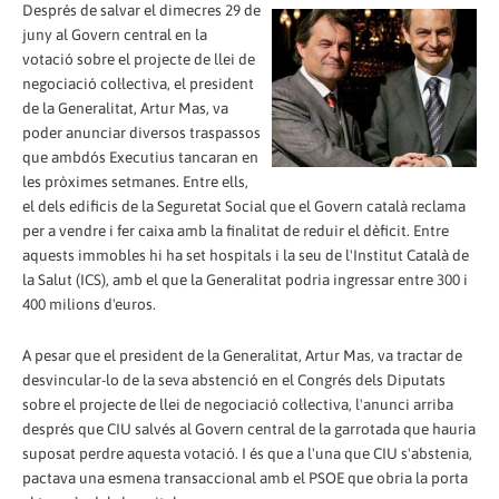
Després de salvar el dimecres 29 de
juny al Govern central en la
votació sobre el projecte de llei de
negociació col·lectiva, el president
de la Generalitat, Artur Mas, va
poder anunciar diversos traspassos
que ambdós Executius tancaran en
les pròximes setmanes. Entre ells,
el dels edificis de la Seguretat Social que el Govern català reclama
per a vendre i fer caixa amb la finalitat de reduir el dèficit. Entre
aquests immobles hi ha set hospitals i la seu de l'Institut Català de
la Salut (ICS), amb el que la Generalitat podria ingressar entre 300 i
400 milions d'euros.
A pesar que el president de la Generalitat, Artur Mas, va tractar de
desvincular-lo de la seva abstenció en el Congrés dels Diputats
sobre el projecte de llei de negociació col·lectiva, l'anunci arriba
després que CIU salvés al Govern central de la garrotada que hauria
suposat perdre aquesta votació. I és que a l'una que CIU s'abstenia,
pactava una esmena transaccional amb el PSOE que obria la porta