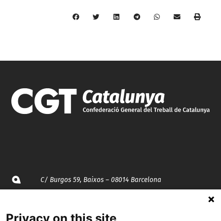
C/ Burgos 59, Baixos – 08014 Barcelona
spccc@
spcgtcatalunya.cat
Privacy on this site