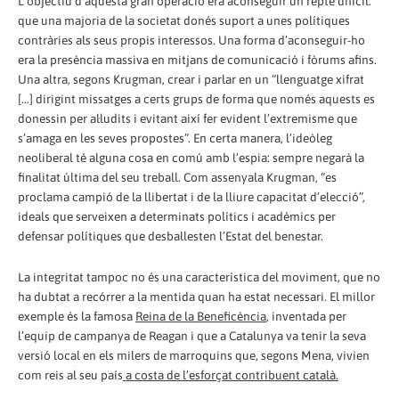
L’objectiu d’aquesta gran operació era aconseguir un repte difícil:
que una majoria de la societat donés suport a unes polítiques
contràries als seus propis interessos. Una forma d’aconseguir-ho
era la presència massiva en mitjans de comunicació i fòrums afins.
Una altra, segons Krugman, crear i parlar en un “llenguatge xifrat
[...] dirigint missatges a certs grups de forma que només aquests es
donessin per al·ludits i evitant així fer evident l’extremisme que
s’amaga en les seves propostes”. En certa manera, l’ideòleg
neoliberal té alguna cosa en comú amb l’espia: sempre negarà la
finalitat última del seu treball. Com assenyala Krugman, “es
proclama campió de la llibertat i de la lliure capacitat d’elecció”,
ideals que serveixen a determinats polítics i acadèmics per
defensar polítiques que desballesten l’Estat del benestar.
La integritat tampoc no és una característica del moviment, que no
ha dubtat a recórrer a la mentida quan ha estat necessari. El millor
exemple és la famosa
Reina de la Beneficència
, inventada per
l’equip de campanya de Reagan i que a Catalunya va tenir la seva
versió local en els milers de marroquins que, segons Mena, vivien
com reis al seu país
a costa de l’esforçat contribuent català.