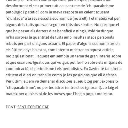
desafortunat el seu primer tuit acusant-me de “chupacabrisme
patològic i patètic”, com la meva resposta en calent acusant
“d’untada” a la seva escola económica (no a ell). I el mateix val per
alguns dels tuits que van seguir en tots dos sentits. No crec que el
que ha passat els darrers dies beneficiï a ningú. Voldria dir que
m’ha sorprès la quantitat de tuits amb insults i atacs personals
rebuts per part d’alguns usuaris. El paper d’alguns economistes en
els últims anys ha estat, com intento mostrar en aquest article,
molt qüestionat. I aquest em sembla un tema de gran interès sobre
el que escriure. Igual que, qui vulgui, pot fer-ho sobre els mitjans de
comunicació, el periodisme i els periodistes. En Xavier té tan dret a
criticar el diari on treballo como jo les posicions que ell defensa.
Per últim, ell em va demanar disculpes al seu blog per l’expressió
“chupacabrisme”, no per les altres (entre elles ignorant). Jo faig el
mateix per qualsevol de les meves que l’hagin pogut molestar.
FONT:
SENTITCRITIC.CAT