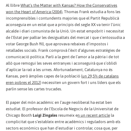
Al llibre
What’s the Matter with Kansas? How the Conservatives
won the Heart of America (2004)
, Thomas Frank estudia a fons les
incomprensibles i contundents majories que el Partit Republicà
aconseguia en un estat que a principis del segle XX va tenir l’únic
alcalde i diari comunista de la Unió. Un estat empobrit i necessitat
de l’Estat per pal·liar les desigualtats del mercat i que s’entossudia a
votar George Bush fill, que aprovava rebaixes d’impostos i
retallades socials. Frank comprovà l’èxit d’algunes estratègies de
comunicació política. Parli a la gent de l’amor a la pàtria i de tot
allò que remogui les seves entranyes i aconseguirà que s’oblidi
d’aplicar la raó a les urnes. Afortunadament, Catalunya no és
Kansas, però àmplies capes de la població (
un 29,5% de catalans
eren pobres el 2012
) necessiten un govern fort i uns líders que els
parlin sense les cartes trucades.
El paper del món acadèmic en l’auge neoliberal ha estat ben
estudiat. El professor de l’Escola de Negocis de la Universitat de
Chicago Booth
Luigi Zingales
resumeix e
n un recent article
la
complicitat que s’estableix entre acadèmics i reguladors amb els
sectors econòmics que han d’estudiar i controlar, cosa que, per