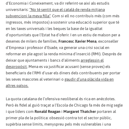
d’Economia i Coneixement, va dir referint-se així als estudis
universitaris:
“No té sentit que el català de renda mitjana
subvencioni la meva filla”
. Com si ell no contribuís més (com més
ingressos, més impostos) a sostenir una educació superior que té
en les taxes universals i les beques la base de la igualtat
d’oportunitats que l’Estat ha d’oferir. I en un estiu de malson per a
desenes de milers de famílies,
Francesc Xavier Mena
, exconseller
d’Empresa i professor d’Esade, va generar una crisi social en
reformar en ple agost la renda mínima d’inserció (RMI). Després de
deixar que ajuntaments i bancs d’aliments
arreglessin el
despropòsit
, Mena es va justificar acusant (sense proves) els
beneficiaris de l’RMI d’usar els diners dels contribuents per portar
les seves mascotes al veterinari o
gaudir d’una plàcida vida en
altres països.
La quota catalana de l’ofensiva neoliberal és rica en anècdotes.
Però és fidel al guió traçat a l’Escola de Chicago fa més de mig segle
i que líders com
Ronald Reagan
i
Margaret Thatcher
portaren al
primer pla de la política: obsessió contra tot el sector públic,
supèrbia sense límits, menyspreu pels més vulnerables i una