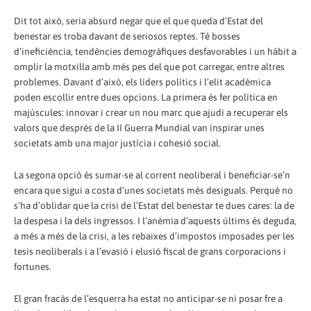
Dit tot això, seria absurd negar que el que queda d’Estat del
benestar es troba davant de seriosos reptes. Té bosses
d’ineficiència, tendències demogràfiques desfavorables i un hàbit a
omplir la motxilla amb més pes del que pot carregar, entre altres
problemes. Davant d’això, els líders polítics i l’elit acadèmica
poden escollir entre dues opcions. La primera és fer política en
majúscules: innovar i crear un nou marc que ajudi a recuperar els
valors que després de la II Guerra Mundial van inspirar unes
societats amb una major justícia i cohesió social.
La segona opció és sumar-se al corrent neoliberal i beneficiar-se’n
encara que sigui a costa d’unes societats més desiguals. Perquè no
s’ha d’oblidar que la crisi de l’Estat del benestar te dues cares: la de
la despesa i la dels ingressos. I l’anèmia d’aquests últims és deguda,
a més a més de la crisi, a les rebaixes d’impostos imposades per les
tesis neoliberals i a l’evasió i elusió fiscal de grans corporacions i
fortunes.
El gran fracàs de l’esquerra ha estat no anticipar-se ni posar fre a