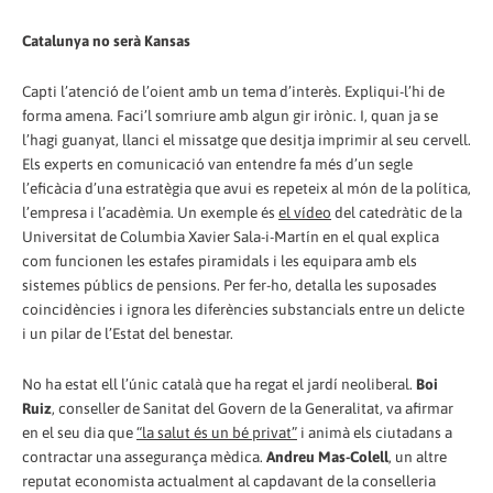
Catalunya no serà Kansas
Capti l’atenció de l’oient amb un tema d’interès. Expliqui-l’hi de
forma amena. Faci’l somriure amb algun gir irònic. I, quan ja se
l’hagi guanyat, llanci el missatge que desitja imprimir al seu cervell.
Els experts en comunicació van entendre fa més d’un segle
l’eficàcia d’una estratègia que avui es repeteix al món de la política,
l’empresa i l’acadèmia. Un exemple és
el vídeo
del catedràtic de la
Universitat de Columbia Xavier Sala-i-Martín en el qual explica
com funcionen les estafes piramidals i les equipara amb els
sistemes públics de pensions. Per fer-ho, detalla les suposades
coincidències i ignora les diferències substancials entre un delicte
i un pilar de l’Estat del benestar.
No ha estat ell l’únic català que ha regat el jardí neoliberal.
Boi
Ruiz
, conseller de Sanitat del Govern de la Generalitat, va afirmar
en el seu dia que
“la salut és un bé privat”
i animà els ciutadans a
contractar una assegurança mèdica.
Andreu Mas-Colell
, un altre
reputat economista actualment al capdavant de la conselleria