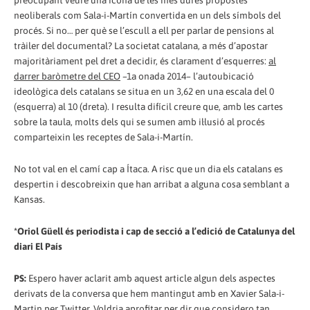
preocupant veure una icona de les més dures propostes
neoliberals com Sala-i-Martín convertida en un dels símbols del
procés. Si no… per què se l’escull a ell per parlar de pensions al
tràiler del documental? La societat catalana, a més d’apostar
majoritàriament pel dret a decidir, és clarament d’esquerres:
al
darrer baròmetre del CEO
–1a onada 2014– l’autoubicació
ideològica dels catalans se situa en un 3,62 en una escala del 0
(esquerra) al 10 (dreta). I resulta difícil creure que, amb les cartes
sobre la taula, molts dels qui se sumen amb il·lusió al procés
comparteixin les receptes de Sala-i-Martín.
No tot val en el camí cap a Ítaca. A risc que un dia els catalans es
despertin i descobreixin que han arribat a alguna cosa semblant a
Kansas.
*Oriol Güell és periodista i cap de secció a l’edició de Catalunya del
diari El País
PS:
Espero haver aclarit amb aquest article algun dels aspectes
derivats de la conversa que hem mantingut amb en Xavier Sala-i-
Martin per Twitter. Voldria aprofitar per dir que considero tan