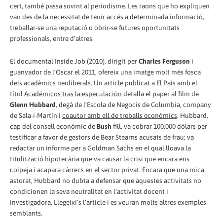
cert, també passa sovint al periodisme. Les raons que ho expliquen
van des de la necessitat de tenir accés a determinada informació,
treballar-se una reputació o obrir-se futures oportunitats
professionals, entre d’altres.
El documental Inside Job (2010), dirigit per
Charles Ferguson
i
guanyador de l’Oscar el 2011, ofereix una imatge molt més fosca
dels acadèmics neoliberals. Un article publicat a El País amb el
títol
Académicos tras la especulación
detalla el paper al film de
Glenn Hubbard
, degà de l’Escola de Negocis de Columbia, company
de Sala-i-Martín i
coautor amb ell de treballs econòmics
. Hubbard,
cap del consell econòmic de
Bush
fill, va cobrar 100.000 dòlars per
testificar a favor de gestors de Bear Stearns acusats de frau; va
redactar un informe per a Goldman Sachs en el qual lloava la
titulització hipotecària que va causar la crisi que encara ens
colpeja i acapara càrrecs en el sector privat. Encara que una mica
astorat, Hubbard no dubta a defensar que aquestes activitats no
condicionen la seva neutralitat en l’activitat docent i
investigadora. Llegeixi’s l’article i es veuran molts altres exemples
semblants.