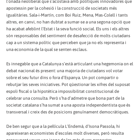
l’onada neoliberal que s’acostava amb polítiques innovadores que
apostessin per la cohesió i la construcció de societats més
igualitàries. Sala-i-Martín, com Boi Ruiz, Mena, Mas-Colell i tants
altres, en canvi, no han dubtat a sumar-se a una segona opció que
ha acabat afeblint l’Estat i la seva funció social. Els uns i els altres
són responsables del sentiment de desafecció de molts ciutadans
cap a un sistema polític que perceben que ja no els representa i
una economia de la qual se senten esclaus.
Es innegable que a Catalunya s’està articulant una hegemonia on el
debat nacional és present: una majoria de ciutadans vol votar
sobre el seu futur dins o fora d’Espanya. Un pot compartir o
rebutjar les seves iniciatives. Pot qüestionar les xifres del suposat
espoli fiscal o la hipotètica impossibilitat constitucional de
celebrar una consulta. Però s’ha d’admetre que bona part de la
societat catalana s’ha sumat a una aposta independentista que és
transversal i creix des de posicions genuïnament democràtiques.
De ben segur que a la pel·lícula L’Endemà, d’Isona Passola, hi
apareixeran economistes d’escoles molt diverses, però resulta