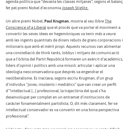
agenda política que “devasta les classes mitjanes”, segons el balanç
fet pel premi Nobel d’economia
Joseph Stiglitz.
Un altre premi Nobel,
Paul Krugman
, mostra al seu llibre
The
Conscience of a Liberal
que el procés que va portar el moviment a
convertir les seves idees en hegemòniques va tenir més a veure
amb les ingents quantitats de diners rebuts de grans corporacions i
milionaris que amb el mèrit propi. Aquests recursos van alimentar
una constel·lació de think tanks, lobbys i mitjans de comunicació
que a l’òrbita del Partit Republicà formaren un exèrcit d’acadèmics,
líders d’opinió i polítics amb una missió: articular i aplicar una
ideologia neoconservadora que després va engendrar el
neoliberalisme. Es tractava, segons escriu Krugman, d’un grup
d’individus “joves, insolents i mediàtics” que van crear un perfil
d’“intel·lectual [...] professional, la trajectòria del qual s’ha
desenvolupat per complet en un entramat d’institucions de
caràcter fonamentalment partidista. O, dit més clarament, fer-se
intel·lectual conservador es va convertir en una bona perspectiva
professional”.