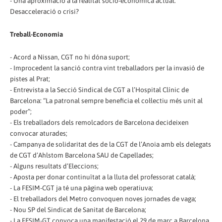
- Una aproximació a la realitat sòcio-econòmica actual.
Desacceleració o crisi?
Treball-Economia
- Acord a Nissan, CGT no hi dóna suport;
- Improcedent la sanció contra vint treballadors per la invasió de
pistes al Prat;
- Entrevista a la Secció Sindical de CGT a l’Hospital Clínic de
Barcelona: “La patronal sempre beneficia el col·lectiu més unit al
poder”;
- Els treballadors dels remolcadors de Barcelona decideixen
convocar aturades;
- Campanya de solidaritat des de la CGT de l’Anoia amb els delegats
de CGT d’Ahlstom Barcelona SAU de Capellades;
- Alguns resultats d’Eleccions;
- Aposta per donar continuïtat a la lluta del professorat català;
- La FESIM-CGT ja té una pàgina web operatiuva;
- El treballadors del Metro convoquen noves jornades de vaga;
- Nou SP del Sindicat de Sanitat de Barcelona;
- La FESIM-GT convoca una manifestació el 29 de març a Barcelona