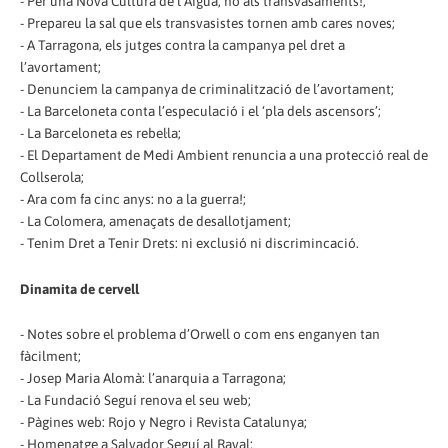
- Per una Nova Cultura de l’Aigua, no als transvasaments!;
- Prepareu la sal que els transvasistes tornen amb cares noves;
- A Tarragona, els jutges contra la campanya pel dret a
l’avortament;
- Denunciem la campanya de criminalització de l’avortament;
- La Barceloneta conta l’especulació i el ‘pla dels ascensors’;
- La Barceloneta es rebel·la;
- El Departament de Medi Ambient renuncia a una protecció real de
Collserola;
- Ara com fa cinc anys: no a la guerra!;
- La Colomera, amenaçats de desallotjament;
- Tenim Dret a Tenir Drets: ni exclusió ni discrimincació.
Dinamita de cervell
- Notes sobre el problema d’Orwell o com ens enganyen tan
fàcilment;
- Josep Maria Alomà: l’anarquia a Tarragona;
- La Fundació Seguí renova el seu web;
- Pàgines web: Rojo y Negro i Revista Catalunya;
- Homenatge a Salvador Seguí al Raval;