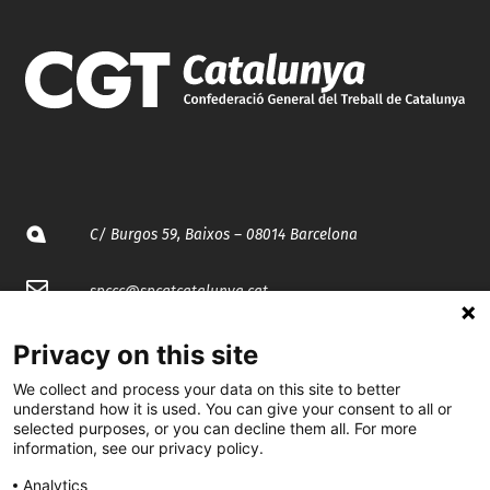
C/ Burgos 59, Baixos – 08014 Barcelona
spccc@
spcgtcatalunya.cat
935 120 481
Privacy on this site
We collect and process your data on this site to better
understand how it is used. You can give your consent to all or
@CGTCatalunya
selected purposes, or you can decline them all. For more
information, see our privacy policy.
cgtcatalunya
Analytics