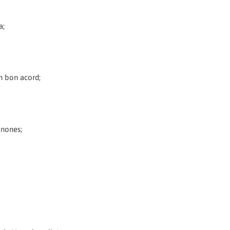
a;
n bon acord;
anones;