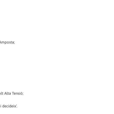
 Amposta;
lt Alta Tensió;
 decideix’.