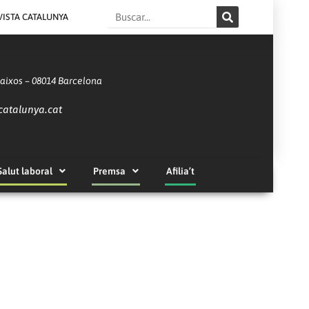
Search
VISTA CATALUNYA
Baixos – 08014 Barcelona
catalunya.cat
Salut laboral
Premsa
Afilia’t