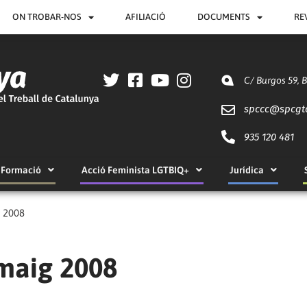
ON TROBAR-NOS
AFILIACIÓ
DOCUMENTS
RE
C/ Burgos 59, 
spccc@
spcgt
935 120 481
Formació
Acció Feminista LGTBIQ+
Jurídica
g 2008
 maig 2008