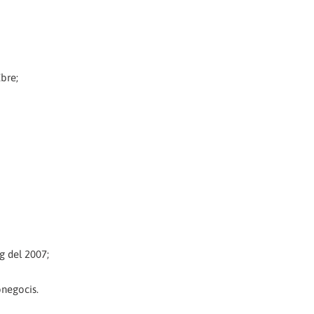
Ebre;
ig del 2007;
onegocis.