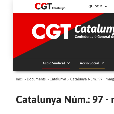
QUI SOM
Acció Sindical
Acció Social
Inici
>
Documents
>
Catalunya
>
Catalunya Núm.: 97 · mai
Catalunya Núm.: 97 ·