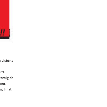
 victòria
ita
a enmig de
unes
nç final