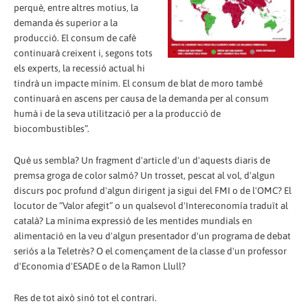
perquè, entre altres motius, la
demanda és superior a la
producció. El consum de cafè
continuarà creixent i, segons tots
els experts, la recessió actual hi
tindrà un impacte mínim. El consum de blat de moro també
continuarà en ascens per causa de la demanda per al consum
humà i de la seva utilització per a la producció de
biocombustibles”.
Què us sembla? Un fragment d'article d'un d'aquests diaris de
premsa groga de color salmó? Un trosset, pescat al vol, d'algun
discurs poc profund d'algun dirigent ja sigui del FMI o de l'OMC? El
locutor de “Valor afegit” o un qualsevol d'Intereconomía traduït al
català? La mínima expressió de les mentides mundials en
alimentació en la veu d'algun presentador d'un programa de debat
seriós a la Teletrès? O el començament de la classe d'un professor
d'Economia d'ESADE o de la Ramon Llull?
Res de tot això sinó tot el contrari.