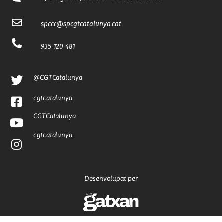
spccc@
spcgtcatalunya.cat
935 120 481
@CGTCatalunya
cgtcatalunya
CGTCatalunya
cgtcatalunya
Desenvolupat per