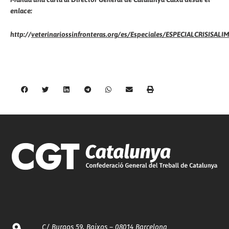
enlace:
http://
veterinariossinfronteras.org/es/Especiales/ESPECIALCRISISAL
C/ Burgos 59, Baixos – 08014 Barcelona