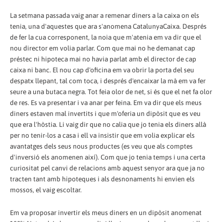
La setmana passada vaig anar a remenar diners a la caixa on els
tenia, una d'aquestes que ara s'anomena CatalunyaCaixa. Després
de fer la cua corresponent, la noia que m'atenia em va dir que el
nou director em volia parlar. Com que mai no he demanat cap
préstec ni hipoteca mai no havia parlat amb el director de cap
caixa ni banc. El nou cap d'oficina em va obrir la porta del seu
despatx llepant, tal com toca, i després d'encaixar la mà em va fer
seure a una butaca negra. Tot feia olor de net, si és que el net fa olor
de res. Es va presentar i va anar per feina. Em va dir que els meus
diners estaven mal invertits i que m'oferia un dipòsit que es veu
que era l'hòstia. Li vaig dir que no calia que jo tenia els diners allà
per no tenir-los a casa i ell va insistir que em volia explicar els
avantatges dels seus nous productes (es veu que als comptes
d'inversió els anomenen així). Com que jo tenia temps i una certa
curiositat pel canvi de relacions amb aquest senyor ara que ja no
tracten tant amb hipoteques i als desnonaments hi envien els
mossos, el vaig escoltar.
Em va proposar invertir els meus diners en un dipòsit anomenat