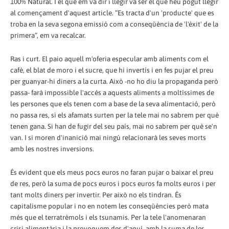
100% Natural. I el que em va dir i llegir va ser el que heu pogut llegir
al començament d'aquest article. “Es tracta d'un 'producte' que es
troba en la seva segona emissió com a conseqüència de 'l'èxit' de la
primera”, em va recalcar.
Ras i curt. El paio aquell m'oferia especular amb aliments com el
cafè, el blat de moro i el sucre, que hi invertís i en fes pujar el preu
per guanyar-hi diners a la curta. Això -no ho diu la propaganda però
passa- farà impossible l'accés a aquests aliments a moltíssimes de
les persones que els tenen com a base de la seva alimentació, però
no passa res, si els afamats surten per la tele mai no sabrem per què
tenen gana. Si han de fugir del seu país, mai no sabrem per què se'n
van. I si moren d'inanició mai ningú relacionarà les seves morts
amb les nostres inversions.
És evident que els meus pocs euros no faran pujar o baixar el preu
de res, però la suma de pocs euros i pocs euros fa molts euros i per
tant molts diners per invertir. Per això no els tindran. És
capitalisme popular i no en notem les conseqüències però mata
més que el terratrèmols i els tsunamis. Per la tele l'anomenaran
crisi alimentària i la provoquem des d'aquí, amb la suma de les