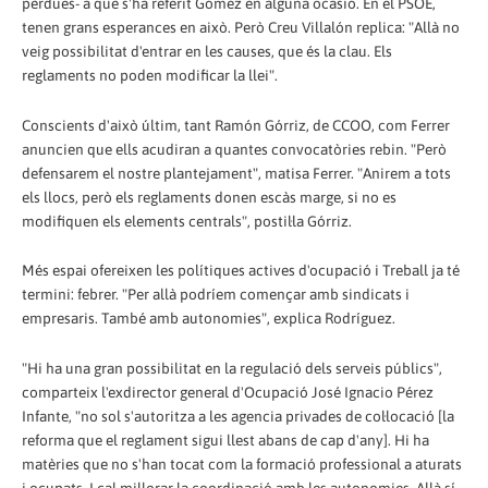
pèrdues- a què s'ha referit Gómez en alguna ocasió. En el PSOE,
tenen grans esperances en això. Però Creu Villalón replica: "Allà no
veig possibilitat d'entrar en les causes, que és la clau. Els
reglaments no poden modificar la llei".
Conscients d'això últim, tant Ramón Górriz, de CCOO, com Ferrer
anuncien que ells acudiran a quantes convocatòries rebin. "Però
defensarem el nostre plantejament", matisa Ferrer. "Anirem a tots
els llocs, però els reglaments donen escàs marge, si no es
modifiquen els elements centrals", postil·la Górriz.
Més espai ofereixen les polítiques actives d'ocupació i Treball ja té
termini: febrer. "Per allà podríem començar amb sindicats i
empresaris. També amb autonomies", explica Rodríguez.
"Hi ha una gran possibilitat en la regulació dels serveis públics",
comparteix l'exdirector general d'Ocupació José Ignacio Pérez
Infante, "no sol s'autoritza a les agencia privades de col·locació [la
reforma que el reglament sigui llest abans de cap d'any]. Hi ha
matèries que no s'han tocat com la formació professional a aturats