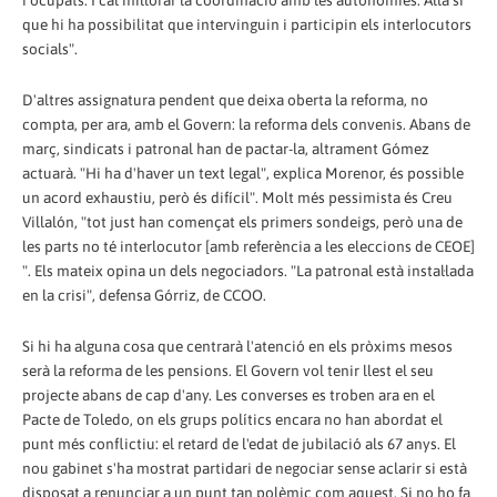
i ocupats. I cal millorar la coordinació amb les autonomies. Allà sí
que hi ha possibilitat que intervinguin i participin els interlocutors
socials".
D'altres assignatura pendent que deixa oberta la reforma, no
compta, per ara, amb el Govern: la reforma dels convenis. Abans de
març, sindicats i patronal han de pactar-la, altrament Gómez
actuarà. "Hi ha d'haver un text legal", explica Morenor, és possible
un acord exhaustiu, però és difícil". Molt més pessimista és Creu
Villalón, "tot just han començat els primers sondeigs, però una de
les parts no té interlocutor [amb referència a les eleccions de CEOE]
". Els mateix opina un dels negociadors. "La patronal està instal·lada
en la crisi", defensa Górriz, de CCOO.
Si hi ha alguna cosa que centrarà l'atenció en els pròxims mesos
serà la reforma de les pensions. El Govern vol tenir llest el seu
projecte abans de cap d'any. Les converses es troben ara en el
Pacte de Toledo, on els grups polítics encara no han abordat el
punt més conflictiu: el retard de l'edat de jubilació als 67 anys. El
nou gabinet s'ha mostrat partidari de negociar sense aclarir si està
disposat a renunciar a un punt tan polèmic com aquest. Si no ho fa