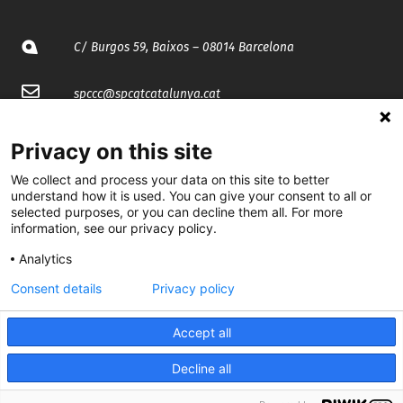
C/ Burgos 59, Baixos – 08014 Barcelona
spccc@
spcgtcatalunya.cat
935 120 481
Privacy on this site
We collect and process your data on this site to better
@CGTCatalunya
understand how it is used. You can give your consent to all or
selected purposes, or you can decline them all. For more
cgtcatalunya
information, see our privacy policy.
Analytics
CGTCatalunya
Consent details
Privacy policy
cgtcatalunya
Accept all
Decline all
Desenvolupat per