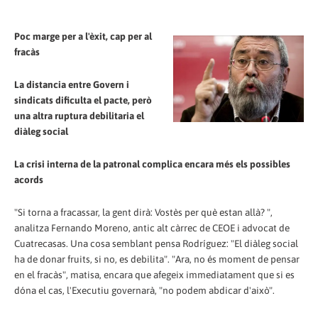
Poc marge per a l'èxit, cap per al
fracàs
La distancia entre Govern i
sindicats dificulta el pacte, però
una altra ruptura debilitaria el
diàleg social
La crisi interna de la patronal complica encara més els possibles
acords
"Si torna a fracassar, la gent dirà: Vostès per què estan allà? ",
analitza Fernando Moreno, antic alt càrrec de CEOE i advocat de
Cuatrecasas. Una cosa semblant pensa Rodríguez: "El diàleg social
ha de donar fruits, si no, es debilita". "Ara, no és moment de pensar
en el fracàs", matisa, encara que afegeix immediatament que si es
dóna el cas, l'Executiu governarà, "no podem abdicar d'això".