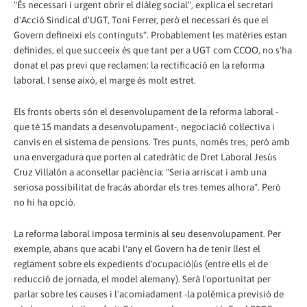
"És necessari i urgent obrir el diàleg social", explica el secretari
d'Acció Sindical d'UGT, Toni Ferrer, però el necessari és que el
Govern defineixi els continguts". Probablement les matèries estan
definides, el que succeeix és que tant per a UGT com CCOO, no s'ha
donat el pas previ que reclamen: la rectificació en la reforma
laboral. I sense això, el marge és molt estret.
Els fronts oberts són el desenvolupament de la reforma laboral -
que té 15 mandats a desenvolupament-, negociació col·lectiva i
canvis en el sistema de pensions. Tres punts, només tres, però amb
una envergadura que porten al catedràtic de Dret Laboral Jesús
Cruz Villalón a aconsellar paciència: "Seria arriscat i amb una
seriosa possibilitat de fracàs abordar els tres temes alhora". Però
no hi ha opció.
La reforma laboral imposa terminis al seu desenvolupament. Per
exemple, abans que acabi l'any el Govern ha de tenir llest el
reglament sobre els expedients d'ocupació|ús (entre ells el de
reducció de jornada, el model alemany). Serà l'oportunitat per
parlar sobre les causes i l'acomiadament -la polèmica previsió de