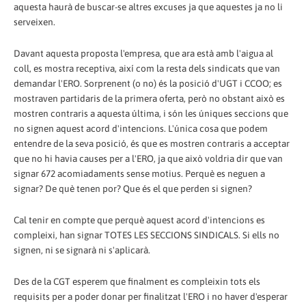
aquesta haurà de buscar-se altres excuses ja que aquestes ja no li
serveixen.
Davant aquesta proposta l'empresa, que ara està amb l'aigua al
coll, es mostra receptiva, així com la resta dels sindicats que van
demandar l'ERO. Sorprenent (o no) és la posició d'UGT i CCOO; es
mostraven partidaris de la primera oferta, però no obstant això es
mostren contraris a aquesta última, i són les úniques seccions que
no signen aquest acord d'intencions. L'única cosa que podem
entendre de la seva posició, és que es mostren contraris a acceptar
que no hi havia causes per a l'ERO, ja que això voldria dir que van
signar 672 acomiadaments sense motius. Perquè es neguen a
signar? De què tenen por? Que és el que perden si signen?
Cal tenir en compte que perquè aquest acord d'intencions es
compleixi, han signar TOTES LES SECCIONS SINDICALS. Si ells no
signen, ni se signarà ni s'aplicarà.
Des de la CGT esperem que finalment es compleixin tots els
requisits per a poder donar per finalitzat l'ERO i no haver d'esperar