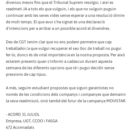
diversos mesos fins que el Tribunal Suprem resolgui, i així es
readmeti JA a tots els que vulguin, i els que no vulguin puguin
continuar amb les seves vides sense esperar a una resolució dintre
de molt temps. El que avui s'ha signat és una declaració
d'intencions per a arribar a un possible acord el divendres.
Des de CGT tenim clar que no ens podem permetre que cap
treballador/a que vulgui recuperar el seu lloc de treball no pugui
fer-lo, doncs és de vital importància en la nostra proposta. Per això
estarem presents quan s'informi a cadascun durant aquesta
setmana de les diferents opcions que té i pugui decidir sense
pressions de cap tipus.
A més, seguim estudiant propostes que siguin garantistes no
només de les condicions dels companys i companyes que demanin
la seva readmissió, sinó també del futur de la campanya MOVISTAR.
- ACORD 31 JULIOL
Empresa, UGT, CCOO i FASGA
672 Acomiadats