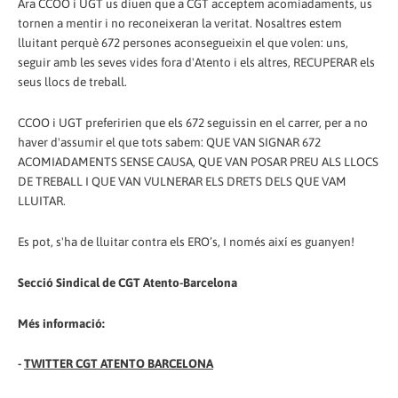
Ara CCOO i UGT us diuen que a CGT acceptem acomiadaments, us
tornen a mentir i no reconeixeran la veritat. Nosaltres estem
lluitant perquè 672 persones aconsegueixin el que volen: uns,
seguir amb les seves vides fora d'Atento i els altres, RECUPERAR els
seus llocs de treball.
CCOO i UGT preferirien que els 672 seguissin en el carrer, per a no
haver d'assumir el que tots sabem: QUE VAN SIGNAR 672
ACOMIADAMENTS SENSE CAUSA, QUE VAN POSAR PREU ALS LLOCS
DE TREBALL I QUE VAN VULNERAR ELS DRETS DELS QUE VAM
LLUITAR.
Es pot, s'ha de lluitar contra els ERO’s, I només així es guanyen!
Secció Sindical de CGT Atento-Barcelona
Més informació:
-
TWITTER CGT ATENTO BARCELONA