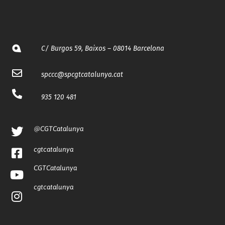
C/ Burgos 59, Baixos – 08014 Barcelona
spccc@
spcgtcatalunya.cat
935 120 481
@CGTCatalunya
cgtcatalunya
CGTCatalunya
cgtcatalunya