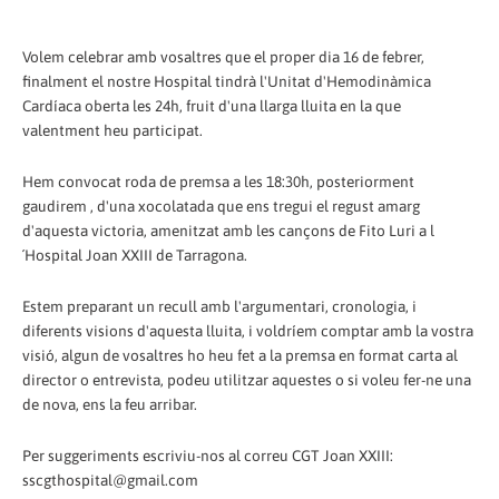
Volem celebrar amb vosaltres que el proper dia 16 de febrer,
finalment el nostre Hospital tindrà l'Unitat d'Hemodinàmica
Cardíaca oberta les 24h, fruit d'una llarga lluita en la que
valentment heu participat.
Hem convocat roda de premsa a les 18:30h, posteriorment
gaudirem , d'una xocolatada que ens tregui el regust amarg
d'aquesta victoria, amenitzat amb les cançons de Fito Luri a l
´Hospital Joan XXIII de Tarragona.
Estem preparant un recull amb l'argumentari, cronologia, i
diferents visions d'aquesta lluita, i voldríem comptar amb la vostra
visió, algun de vosaltres ho heu fet a la premsa en format carta al
director o entrevista, podeu utilitzar aquestes o si voleu fer-ne una
de nova, ens la feu arribar.
Per suggeriments escriviu-nos al correu CGT Joan XXIII:
sscgthospital@gmail.com