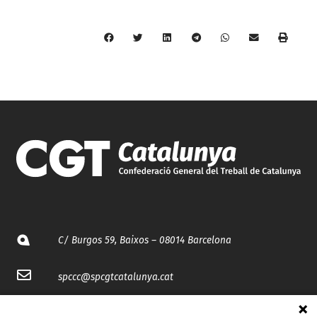
C/ Burgos 59, Baixos – 08014 Barcelona
spccc@
spcgtcatalunya.cat
935 120 481