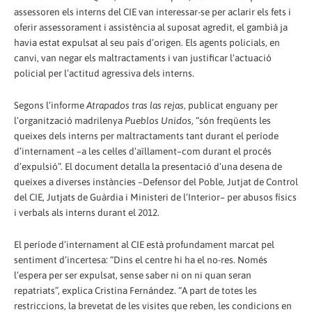
assessoren els interns del CIE van interessar-se per aclarir els fets i
oferir assessorament i assistència al suposat agredit, el gambià ja
havia estat expulsat al seu país d’origen. Els agents policials, en
canvi, van negar els maltractaments i van justificar l’actuació
policial per l’actitud agressiva dels interns.
Segons l’informe
Atrapados tras las rejas
, publicat enguany per
l’organització madrilenya
Pueblos Unidos
, “són freqüents les
queixes dels interns per maltractaments tant durant el període
d’internament –a les cel·les d’aïllament–com durant el procés
d’expulsió”. El document detalla la presentació d’una desena de
queixes a diverses instàncies –Defensor del Poble, Jutjat de Control
del CIE, Jutjats de Guàrdia i Ministeri de l’Interior– per abusos físics
i verbals als interns durant el 2012.
El període d’internament al CIE està profundament marcat pel
sentiment d’incertesa: “Dins el centre hi ha el no-res. Només
l’espera per ser expulsat, sense saber ni on ni quan seran
repatriats”, explica Cristina Fernández. “A part de totes les
restriccions, la brevetat de les visites que reben, les condicions en