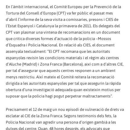
En l’àmbit internacional, el Comitè Europeu per la Prevenció de la
Tortura del Consell d’Europa (CPT) va fer públic el passat mes
d’abril l’informe de la seva visita a comissaries, presons i CIES de
l’Estat Espanyol i Catalunya la primavera de 2011. Els delegats del
CPT van plasmar una vintena de recomanacions en un document
que critica diverses formes d’actuació de la policia –Mossos
d’Esquadra i Policia Nacional. En relació als CIES, el document
assenyala textualment: “El CPT recomana que les autoritats
espanyoles revisin les condicions materials i el règim als centres
d’Aluche (Madrid) i Zona Franca (Barcelona), així com a d’altres CIE,
per tal d’assegurar que aquests centres responen a un ambient
menys restrictiu. Així mateix el Comitè reitera la recomanació
dirigida a les autoritats espanyoles per tal que assegurin la ràpida
obertura d’una investigació adequada quan existeixin motius per
suposar que la policia hagi pogut perpetrar maltractaments”.
Precisament el 12 de maig un nou episodi de vulneració de drets va
esclatar al CIE de la Zona Franca. Segons testimonis dels fets, la
Policia Nacional van agredir una persona d’origen gambià a les
dutxes del centre. Quan, 48 hores després, els advocats que