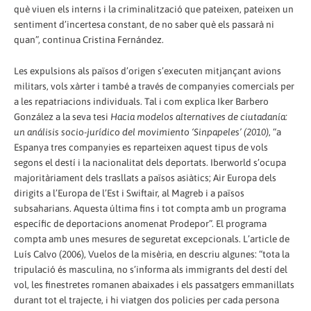
què viuen els interns i la criminalització que pateixen, pateixen un
sentiment d’incertesa constant, de no saber què els passarà ni
quan”, continua Cristina Fernández.
Les expulsions als països d’origen s’executen mitjançant avions
militars, vols xàrter i també a través de companyies comercials per
a les repatriacions individuals. Tal i com explica Iker Barbero
González a la seva tesi
Hacia modelos alternatives de ciutadanía:
un análisis socio-jurídico del movimiento ‘Sinpapeles’ (2010)
, “a
Espanya tres companyies es reparteixen aquest tipus de vols
segons el destí i la nacionalitat dels deportats. Iberworld s’ocupa
majoritàriament dels trasllats a països asiàtics; Air Europa dels
dirigits a l’Europa de l’Est i Swiftair, al Magreb i a països
subsaharians. Aquesta última fins i tot compta amb un programa
específic de deportacions anomenat Prodepor”. El programa
compta amb unes mesures de seguretat excepcionals. L’article de
Luís Calvo (2006), Vuelos de la misèria, en descriu algunes: “tota la
tripulació és masculina, no s’informa als immigrants del destí del
vol, les finestretes romanen abaixades i els passatgers emmanillats
durant tot el trajecte, i hi viatgen dos policies per cada persona