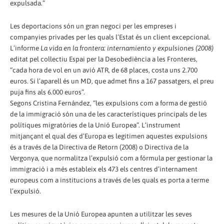
expulsada.”
Les deportacions són un gran negoci per les empreses i
companyies privades per les quals l’Estat és un client excepcional.
L’informe
La vida en la frontera: internamiento y expulsiones (2008)
editat pel col·lectiu Espai per la Desobediència a les Fronteres,
“cada hora de vol en un avió ATR, de 68 places, costa uns 2.700
euros. Si l’aparell és un MD, que admet fins a 167 passatgers, el preu
puja fins als 6.000 euros”.
Segons Cristina Fernández, “les expulsions com a forma de gestió
de la immigració són una de les característiques principals de les
polítiques migratòries de la Unió Europea”. L’instrument
mitjançant el qual des d’Europa es legitimen aquestes expulsions
és a través de la Directiva de Retorn (2008) o Directiva de la
Vergonya, que normalitza l’expulsió com a fórmula per gestionar la
immigració i a més estableix els 473 els centres d’internament
europeus com a institucions a través de les quals es porta a terme
l’expulsió.
Les mesures de la Unió Europea apunten a utilitzar les seves