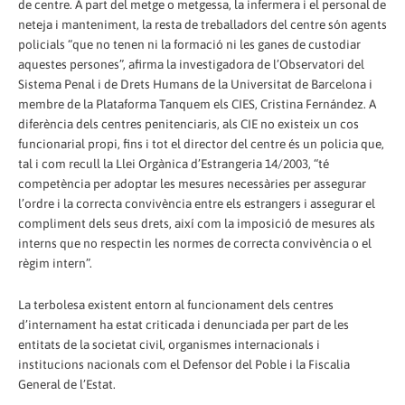
de centre. A part del metge o metgessa, la infermera i el personal de
neteja i manteniment, la resta de treballadors del centre són agents
policials “que no tenen ni la formació ni les ganes de custodiar
aquestes persones”, afirma la investigadora de l’Observatori del
Sistema Penal i de Drets Humans de la Universitat de Barcelona i
membre de la Plataforma Tanquem els CIES, Cristina Fernández. A
diferència dels centres penitenciaris, als CIE no existeix un cos
funcionarial propi, fins i tot el director del centre és un policia que,
tal i com recull la Llei Orgànica d’Estrangeria 14/2003, “té
competència per adoptar les mesures necessàries per assegurar
l’ordre i la correcta convivència entre els estrangers i assegurar el
compliment dels seus drets, així com la imposició de mesures als
interns que no respectin les normes de correcta convivència o el
règim intern”.
La terbolesa existent entorn al funcionament dels centres
d’internament ha estat criticada i denunciada per part de les
entitats de la societat civil, organismes internacionals i
institucions nacionals com el Defensor del Poble i la Fiscalia
General de l’Estat.