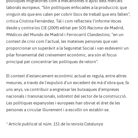
polítiques migratòries com a mecanismes d’ajust dels mercats
laborals europeus. “Són polítiques enfocades a la producció; que
vinguin els que ens calen per cobrir llocs de treball que ens falten”,
critica Cristina Fernández. Tal i com reflecteix l’informe Voces
desde y contra los CIE (2009) editat per
SOS Racismo
de Madrid,
Médicos del Mundo
de Madrid i
Ferrocarril Clandestino
, “en un
context de crisi com l’actual, les mateixes persones que van
proporcionar un superàvit a la Seguretat Social i van esdevenir un
pilar fonamental del creixement econòmic, ara són el focus
principal per concentrar les polítiques de retorn”.
El context d’estancament econòmic actual es regula, entre altres
mesures, a través de l’expulsió d’un excedent de mà d’obra que, fa
uns anys, va contribuir a engreixar les butxaques d’empreses
nacionals i transnacionals, sobretot del sector de la construcció.
Les polítiques espanyoles i europees han obviat el dret de les
persones a circular lliurement i a escollir on establir-se.
*
Article publicat al núm. 151 de la revista Catalunya