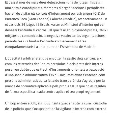
El passat mes de maig dues delegacions -una de jutges i fiscals; i
una altra d’eurodiputats, membres d’organitzacions i periodistes-
havien de visitar els centres d’internament per estrangers (CIE) de
Barranco Seco (Gran Canaria) i Aluche (Madrid), respectivament. En
el cas dels 24 jutges i 5 fiscals, va ser el Ministeri d’Interior qui va
denegar l’entrada al centre. Pel que fa al grup d’eurodiputats, ONG i
mitjans de comunicació, la negativa va afectar les organitzacions i
periodistes i va limitar l’entrada exclusivament a tres
europarlamentaris i a un diputat de l’Assemblea de Madrid.
L’opacitat i arbitrarietat que envolten la gestió dels centres, així
com les reiterades denúncies per violació dels drets dels interns
posen en dubte que es tracti d’instruments orientats a l’execució
d’una sanció administrativa: l’expulsió; i més aviat s’entenen com
presons administratives. La falta de transparència s’agreuja per la
manca de normativa aplicable pels propis CIE ja que no es regulen
de forma específica i cada centre aplica el seu propi reglament.
Un cop entren al CIE, els nouvinguts queden sota la cura i custòdia
de la policia, que s’ocupa tant de la vigilància interna com externa