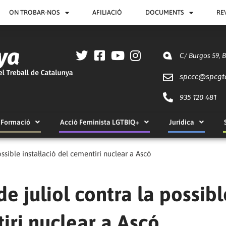
ON TROBAR-NOS
AFILIACIÓ
DOCUMENTS
RE
C/ Burgos 59, 
spccc@
spcgt
935 120 481
Formació
Acció Feminista LGTBIQ+
Jurídica
ossible instal·lació del cementiri nuclear a Ascó
de juliol contra la possibl
tiri nuclear a Ascó