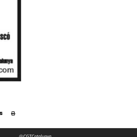
@CGTCatalunya