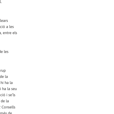
,
lears
ció a les
, entre els
e les
Grup
de la
hi ha la
i ha la seu
ió i se’ls
 de la
2 Consells
, més de