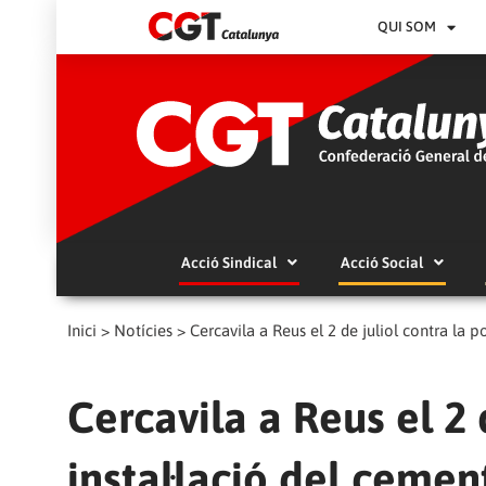
QUI SOM
Acció Sindical
Acció Social
Inici
>
Notícies
>
Cercavila a Reus el 2 de juliol contra la p
Cercavila a Reus el 2 
instal·lació del cemen