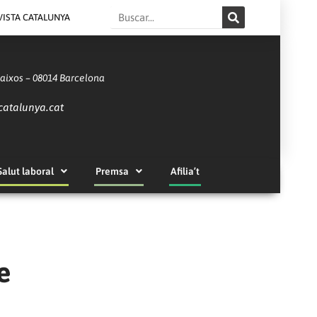
Search
VISTA CATALUNYA
Baixos – 08014 Barcelona
catalunya.cat
Salut laboral
Premsa
Afilia’t
e