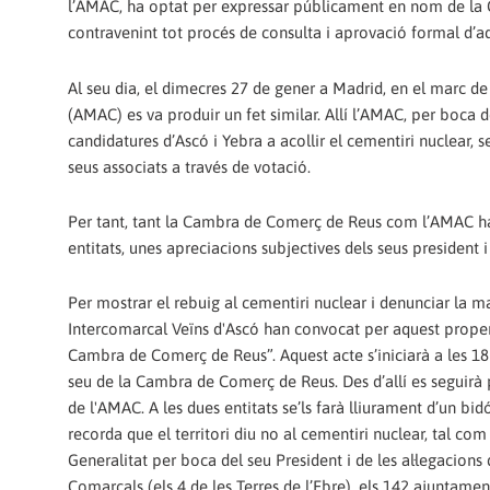
l’AMAC, ha optat per expressar públicament en nom de la
contravenint tot procés de consulta i aprovació formal d’a
Al seu dia, el dimecres 27 de gener a Madrid, en el marc d
(AMAC) es va produir un fet similar. Allí l’AMAC, per boca de
candidatures d’Ascó i Yebra a acollir el cementiri nuclear, 
seus associats a través de votació.
Per tant, tant la Cambra de Comerç de Reus com l’AMAC ha
entitats, unes apreciacions subjectives dels seus president 
Per mostrar el rebuig al cementiri nuclear i denunciar la
Intercomarcal Veïns d'Ascó han convocat per aquest proper d
Cambra de Comerç de Reus”. Aquest acte s’iniciarà a les 18h.
seu de la Cambra de Comerç de Reus. Des d’allí es seguirà pel
de l'AMAC. A les dues entitats se’ls farà lliurament d’un bid
recorda que el territori diu no al cementiri nuclear, tal c
Generalitat per boca del seu President i de les al·legacions 
Comarcals (els 4 de les Terres de l’Ebre), els 142 ajuntament