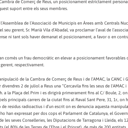
 Cambra de Comerç de Reus, un posicionament estrictament personal
quest suport entre els seus membres.
e l’Assemblea de l’Associació de Municipis en Àrees amb Centrals Nuc
l seu gerent, Sr. Marià Vila d’Abadal, va proclamar l’aval de l’associa
sense ni tant sols haver demanat el posicionament, a favor o en contra
n comés un frau democràtic en elevar a posicionament favorables d
i gerent, respectivament.
 manipulació de la Cambra de Comerç de Reus i de l’AMAC, la CANC i 
ivendres 2 de juliol a Reus una “Cercavila fins les seus de l'AMAC i 
 a la Plaça del Prim i es dirigirà primerament fins al C/ Boule, 2, on 
s principals carrers de la ciutat fins al Raval Sant Pere, 31, 1r., on h
ó de residus radioactius i d’un escrit on es denuncia aquesta manipulac
om ho han expressat per dos cops el Parlament de Catalunya, el Govern
de les seves Conselleries, les Diputacions de Tarragona i Lleida, els 1
s (el 80% de les Terres de l’Ebre i el Priorat), de més de 200 entitats