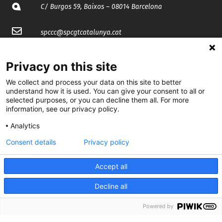
C/ Burgos 59, Baixos – 08014 Barcelona
spccc@
spcgtcatalunya.cat
935 120 481
Privacy on this site
We collect and process your data on this site to better
@CGTCatalunya
understand how it is used. You can give your consent to all or
selected purposes, or you can decline them all. For more
cgtcatalunya
information, see our privacy policy.
CGTCatalunya
Analytics
Consent details
Privacy policy
cgtcatalunya
Accept all
Decline all
Desenvolupat per
Powered by