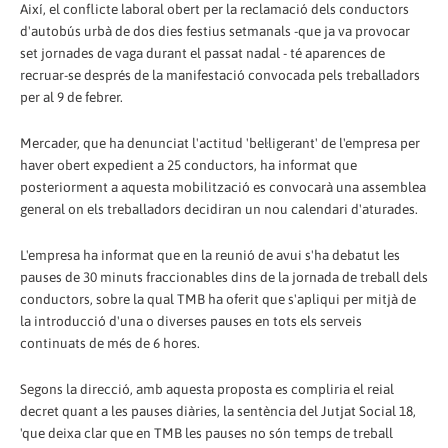
Així, el conflicte laboral obert per la reclamació dels conductors
d'autobús urbà de dos dies festius setmanals -que ja va provocar
set jornades de vaga durant el passat nadal - té aparences de
recruar-se després de la manifestació convocada pels treballadors
per al 9 de febrer.
Mercader, que ha denunciat l'actitud 'bel·ligerant' de l'empresa per
haver obert expedient a 25 conductors, ha informat que
posteriorment a aquesta mobilització es convocarà una assemblea
general on els treballadors decidiran un nou calendari d'aturades.
L'empresa ha informat que en la reunió de avui s'ha debatut les
pauses de 30 minuts fraccionables dins de la jornada de treball dels
conductors, sobre la qual TMB ha oferit que s'apliqui per mitjà de
la introducció d'una o diverses pauses en tots els serveis
continuats de més de 6 hores.
Segons la direcció, amb aquesta proposta es compliria el reial
decret quant a les pauses diàries, la sentència del Jutjat Social 18,
'que deixa clar que en TMB les pauses no són temps de treball