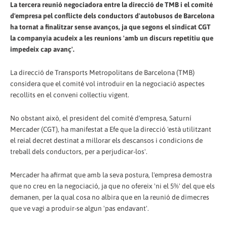
La tercera reunió negociadora entre la direcció de TMB i el comité
d'empresa pel conflicte dels conductors d'autobusos de Barcelona
ha tornat a finalitzar sense avanços, ja que segons el sindicat CGT
la companyia acudeix a les reunions 'amb un discurs repetitiu que
impedeix cap avanç'.
La direcció de Transports Metropolitans de Barcelona (TMB)
considera que el comité vol introduir en la negociació aspectes
recollits en el conveni col·lectiu vigent.
No obstant això, el president del comité d'empresa, Saturní
Mercader (CGT), ha manifestat a Efe que la direcció 'està utilitzant
el reial decret destinat a millorar els descansos i condicions de
treball dels conductors, per a perjudicar-los'.
Mercader ha afirmat que amb la seva postura, l'empresa demostra
que no creu en la negociació, ja que no ofereix 'ni el 5%' del que els
demanen, per la qual cosa no albira que en la reunió de dimecres
que ve vagi a produir-se algun 'pas endavant'.