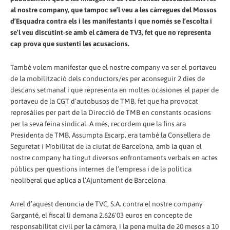
al nostre company, que tampoc se’l veu a les càrregues del Mossos
d’Esquadra contra els i les manifestants i que només se l’escolta i
se’l veu discutint-se amb el càmera de TV3, fet que no representa
cap prova que sustenti les acusacions.
També volem manifestar que el nostre company va ser el portaveu
de la mobilització dels conductors/es per aconseguir 2 dies de
descans setmanal i que representa en moltes ocasiones el paper de
portaveu de la CGT d’autobusos de TMB, fet que ha provocat
represàlies per part de la Direcció de TMB en constants ocasions
per la seva feina sindical. A més, recordem que la fins ara
Presidenta de TMB, Assumpta Escarp, era també la Consellera de
Seguretat i Mobilitat de la ciutat de Barcelona, amb la quan el
nostre company ha tingut diversos enfrontaments verbals en actes
públics per questions internes de l’empresa i de la política
neoliberal que aplica a l’Ajuntament de Barcelona.
Arrel d’aquest denuncia de TVC, S.A. contra el nostre company
Garganté, el fiscal li demana 2.626'03 euros en concepte de
responsabilitat civil per la càmera, i la pena multa de 20 mesos a 10