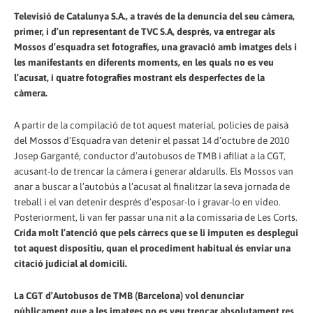
Televisió de Catalunya S.A., a través de la denuncia del seu càmera,
primer, i d’un representant de TVC S.A, després, va entregar als
Mossos d’esquadra set fotografies, una gravació amb imatges dels i
les manifestants en diferents moments, en les quals no es veu
l’acusat, i quatre fotografies mostrant els desperfectes de la
càmera.
A partir de la compilació de tot aquest material, policies de paisà
del Mossos d’Esquadra van detenir el passat 14 d’octubre de 2010
Josep Garganté, conductor d’autobusos de TMB i afiliat a la CGT,
acusant-lo de trencar la càmera i generar aldarulls. Els Mossos van
anar a buscar a l’autobús a l’acusat al finalitzar la seva jornada de
treball i el van detenir després d’esposar-lo i gravar-lo en vídeo.
Posteriorment, li van fer passar una nit a la comissaria de Les Corts.
Crida molt l’atenció que pels càrrecs que se li imputen es desplegui
tot aquest dispositiu, quan el procediment habitual és enviar una
citació judicial al domicili.
La CGT d’Autobusos de TMB (Barcelona) vol denunciar
públicament que a les imatges no es veu trencar absolutament res