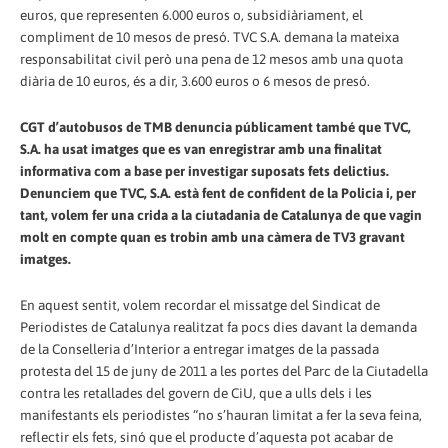
euros, que representen 6.000 euros o, subsidiàriament, el
compliment de 10 mesos de presó. TVC S.A. demana la mateixa
responsabilitat civil però una pena de 12 mesos amb una quota
diària de 10 euros, és a dir, 3.600 euros o 6 mesos de presó.
CGT d’autobusos de TMB denuncia públicament també que TVC,
S.A. ha usat imatges que es van enregistrar amb una finalitat
informativa com a base per investigar suposats fets delictius.
Denunciem que TVC, S.A. està fent de confident de la Policia i, per
tant, volem fer una crida a la ciutadania de Catalunya de que vagin
molt en compte quan es trobin amb una càmera de TV3 gravant
imatges.
En aquest sentit, volem recordar el missatge del Sindicat de
Periodistes de Catalunya realitzat fa pocs dies davant la demanda
de la Conselleria d’Interior a entregar imatges de la passada
protesta del 15 de juny de 2011 a les portes del Parc de la Ciutadella
contra les retallades del govern de CiU, que a ulls dels i les
manifestants els periodistes “no s’hauran limitat a fer la seva feina,
reflectir els fets, sinó que el producte d’aquesta pot acabar de