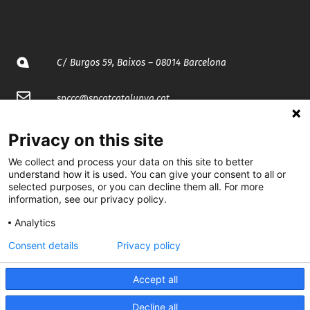
C/ Burgos 59, Baixos – 08014 Barcelona
spccc@
spcgtcatalunya.cat
935 120 481
Privacy on this site
We collect and process your data on this site to better
@CGTCatalunya
understand how it is used. You can give your consent to all or
selected purposes, or you can decline them all. For more
information, see our privacy policy.
cgtcatalunya
Analytics
CGTCatalunya
Consent details
Privacy policy
cgtcatalunya
Accept all
Decline all