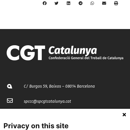
C/ Burgos 59, Baixos – 08014 Barcelona
spccc@
spcgtcatalunya.cat
935 120 481
Privacy on this site