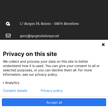
C/ Burgos 59, Baixos – 08014 Barcelona
spccc@
spcgtcatalunya.cat
935 120 481
Privacy on this site
We collect and process your data on this site to better
@CGTCatalunya
understand how it is used. You can give your consent to all or
selected purposes, or you can decline them all. For more
cgtcatalunya
information, see our privacy policy.
CGTCatalunya
Analytics
cgtcatalunya
Consent details
Privacy policy
Accept all