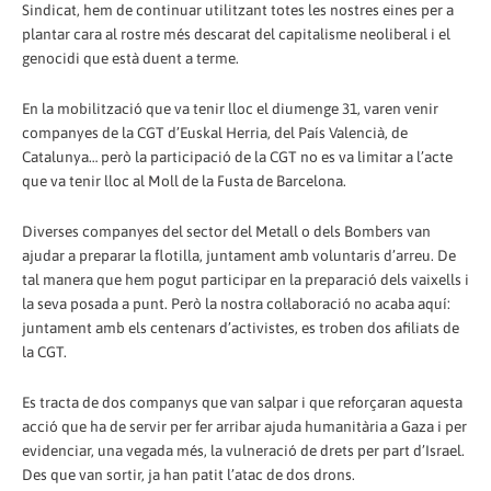
Sindicat, hem de continuar utilitzant totes les nostres eines per a
plantar cara al rostre més descarat del capitalisme neoliberal i el
genocidi que està duent a terme.
En la mobilització que va tenir lloc el diumenge 31, varen venir
companyes de la CGT d’Euskal Herria, del País Valencià, de
Catalunya… però la participació de la CGT no es va limitar a l’acte
que va tenir lloc al Moll de la Fusta de Barcelona.
Diverses companyes del sector del Metall o dels Bombers van
ajudar a preparar la flotilla, juntament amb voluntaris d’arreu. De
tal manera que hem pogut participar en la preparació dels vaixells i
la seva posada a punt. Però la nostra col·laboració no acaba aquí:
juntament amb els centenars d’activistes, es troben dos afiliats de
la CGT.
Es tracta de dos companys que van salpar i que reforçaran aquesta
acció que ha de servir per fer arribar ajuda humanitària a Gaza i per
evidenciar, una vegada més, la vulneració de drets per part d’Israel.
Des que van sortir, ja han patit l’atac de dos drons.