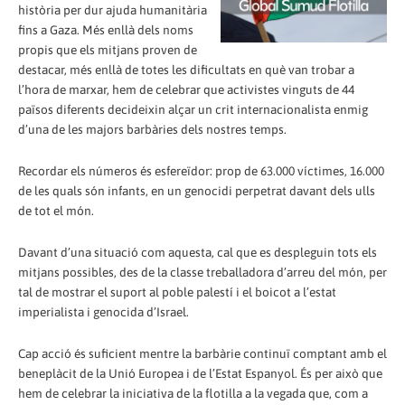
història per dur ajuda humanitària
fins a Gaza. Més enllà dels noms
propis que els mitjans proven de
destacar, més enllà de totes les dificultats en què van trobar a
l’hora de marxar, hem de celebrar que activistes vinguts de 44
països diferents decideixin alçar un crit internacionalista enmig
d’una de les majors barbàries dels nostres temps.
Recordar els números és esfereïdor: prop de 63.000 víctimes, 16.000
de les quals són infants, en un genocidi perpetrat davant dels ulls
de tot el món.
Davant d’una situació com aquesta, cal que es despleguin tots els
mitjans possibles, des de la classe treballadora d’arreu del món, per
tal de mostrar el suport al poble palestí i el boicot a l’estat
imperialista i genocida d’Israel.
Cap acció és suficient mentre la barbàrie continuï comptant amb el
beneplàcit de la Unió Europea i de l’Estat Espanyol. És per això que
hem de celebrar la iniciativa de la flotilla a la vegada que, com a