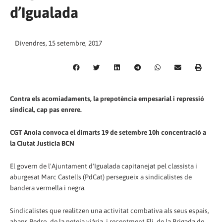
d’Igualada
Divendres, 15 setembre, 2017
Contra els acomiadaments, la prepotència empesarial i repressió
sindical, cap pas enrere.
CGT Anoia convoca el dimarts 19 de setembre 10h concentració a
la Ciutat Justícia BCN
El govern de l'Ajuntament d'Igualada capitanejat pel classista i
aburgesat Marc Castells (PdCat) persegueix a sindicalistes de
bandera vermella i negra.
Sindicalistes que realitzen una activitat combativa als seus espais,
abans Pedro, de la neteja viària, i recentment Eli, de la Brigada de