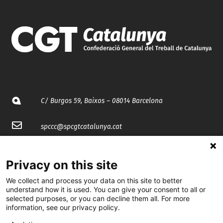
C/ Burgos 59, Baixos – 08014 Barcelona
spccc@
spcgtcatalunya.cat
935 120 481
Privacy on this site
@CGTCatalunya
We collect and process your data on this site to better
understand how it is used. You can give your consent to all or
selected purposes, or you can decline them all. For more
cgtcatalunya
information, see our privacy policy.
CGTCatalunya