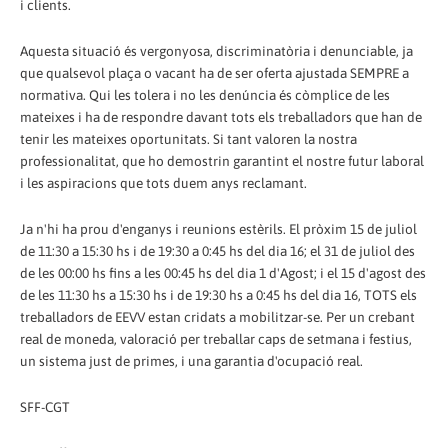
i clients.
Aquesta situació és vergonyosa, discriminatòria i denunciable, ja
que qualsevol plaça o vacant ha de ser oferta ajustada SEMPRE a
normativa. Qui les tolera i no les denúncia és còmplice de les
mateixes i ha de respondre davant tots els treballadors que han de
tenir les mateixes oportunitats. Si tant valoren la nostra
professionalitat, que ho demostrin garantint el nostre futur laboral
i les aspiracions que tots duem anys reclamant.
Ja n'hi ha prou d'enganys i reunions estèrils. El pròxim 15 de juliol
de 11:30 a 15:30 hs i de 19:30 a 0:45 hs del dia 16; el 31 de juliol des
de les 00:00 hs fins a les 00:45 hs del dia 1 d'Agost; i el 15 d'agost des
de les 11:30 hs a 15:30 hs i de 19:30 hs a 0:45 hs del dia 16, TOTS els
treballadors de EEVV estan cridats a mobilitzar-se. Per un crebant
real de moneda, valoració per treballar caps de setmana i festius,
un sistema just de primes, i una garantia d'ocupació real.
SFF-CGT