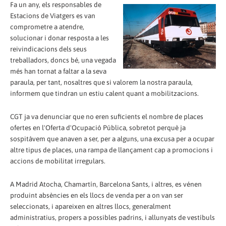
Fa un any, els responsables de
Estacions de Viatgers es van
comprometre a atendre,
solucionar i donar resposta a les
reivindicacions dels seus
treballadors, doncs bé, una vegada
més han tornat a faltar a la seva
paraula, per tant, nosaltres que si valorem la nostra paraula,
informem que tindran un estiu calent quant a mobilitzacions.
CGT ja va denunciar que no eren suficients el nombre de places
ofertes en l'Oferta d'Ocupació Pública, sobretot perquè ja
sospitàvem que anaven a ser, per a alguns, una excusa per a ocupar
altre tipus de places, una rampa de llançament cap a promocions i
accions de mobilitat irregulars.
A Madrid Atocha, Chamartín, Barcelona Sants, i altres, es vénen
produint absències en els llocs de venda per a on van ser
seleccionats, i apareixen en altres llocs, generalment
administratius, propers a possibles padrins, i allunyats de vestíbuls