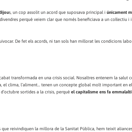
dijou
s, un cop assolit un acord que suposava principal i
únicament mi
s divendres perquè veiem clar que només beneficiava a un col·lectiu i 
ar. De fet els acords, ni tan sols han millorat les condicions labor
cabat transformada en una crisis social. Nosaltres entenem la salut 
na, el clima, l’aliment... tenen un concepte global molt important en e
d’octubre sortides a la crisis, perquè
el capitalisme ens fa emmalalti
 que reivindiquen la millora de la Sanitat Pública, hem teixit alianc