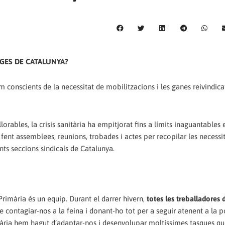
GES DE CATALUNYA?
conscients de la necessitat de mobilitzacions i les ganes reivindica
orables, la crisis sanitària ha empitjorat fins a límits inaguantables 
m fent assemblees, reunions, trobades i actes per recopilar les necessi
ents seccions sindicals de Catalunya.
rimària és un equip. Durant el darrer hivern,
totes les treballadores 
de contagiar-nos a la feina i donant-ho tot per a seguir atenent a la p
mària hem hagut d’adaptar-nos i desenvolupar moltíssimes tasques que