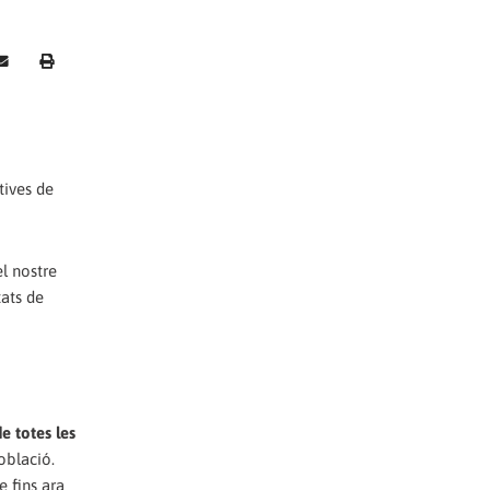
tives de
el nostre
tats de
de totes les
oblació.
 fins ara