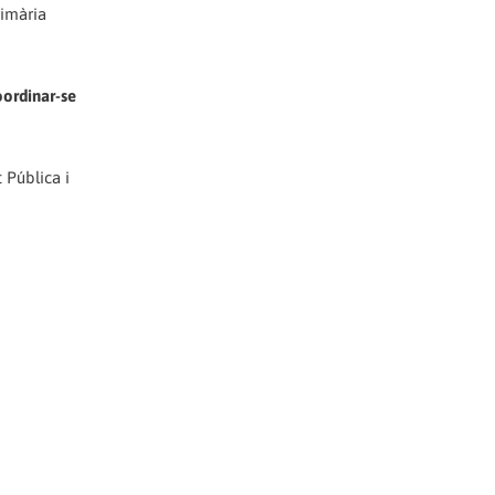
rimària
oordinar-se
 Pública i