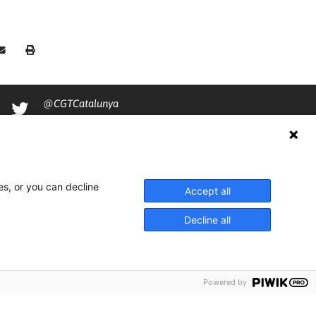
@CGTCatalunya
cgtcatalunya
CGTCatalunya
cgtcatalunya
es, or you can decline
Accept all
Decline all
Powered by