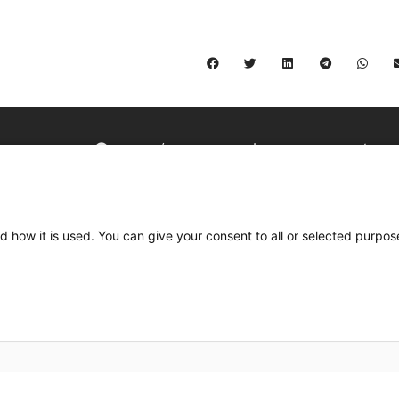
C/ Burgos 59, Baixos – 08014 Barcelona
spccc@
spcgtcatalunya.cat
d how it is used. You can give your consent to all or selected purpos
935 120 481
Desenvolupat per