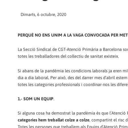
Dimarts, 6 octubre, 2020
PERQUÈ NO ENS UNIM A LA VAGA CONVOCADA PER MET
La Secció Sindical de CGT-Atenció Primària a Barcelona som 
totes les treballadores del col·lectiu de sanitat existeix.
Si abans de la pandèmia les condicions laborals ja eren mill
dia a dia laboral. Per això, des del darrer mes d’abril este
totes les categories professionals i coordinar-nos les difer
1.- SOM UN EQUIP
.
Si alguna cosa ha demostrat la pandèmia és que l’Atenció P
categories hem treballat colze a colze
, compartint el risc 
Totes les persones que treballem als Equips d’Atenció Pri