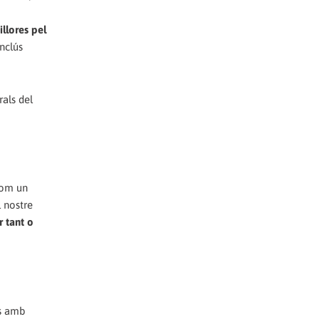
llores pel
inclús
als del
com un
l nostre
r tant o
es amb