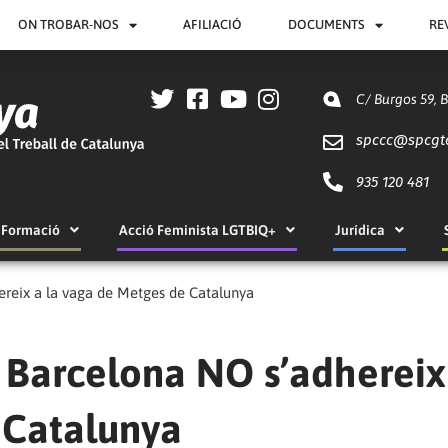
ON TROBAR-NOS
AFILIACIÓ
DOCUMENTS
RE
C/ Burgos 59, 
spccc@
spcgt
935 120 481
Formació
Acció Feminista LGTBIQ+
Jurídica
reix a la vaga de Metges de Catalunya
 Barcelona NO s’adhereix
 Catalunya