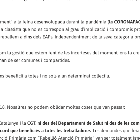
ment” a la feina desenvolupada durant la pandèmia
(la CORONAPAG
ma classista que no es correspon al grau d’implicació i compromís pr
reballem a dins dels EAPs, independentment de la seva categoria pro
com la gestió que estem fent de les incerteses del moment, ens fa cre
 han de ser comunes i compartides.
ns beneficiï a totes i no sols a un determinat col·lectiu.
18. Nosaltres no podem oblidar moltes coses que van passar:
atalunya i la CGT, n
i des del Departament de Salut ni des de les co
cord que beneficiés a totes les treballadores
. Les demandes que feia
ció Primària com “Rebel·lió Atenció Primària” van ser totalment ign