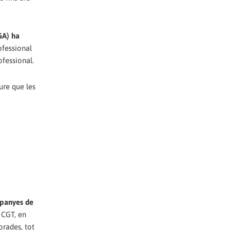
A) ha
ofessional
fessional.
ure que les
mpanyes de
 CGT, en
orades, tot