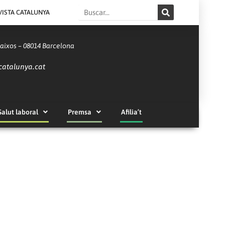
Search
VISTA CATALUNYA
Baixos – 08014 Barcelona
catalunya.cat
Salut laboral
Premsa
Afilia’t