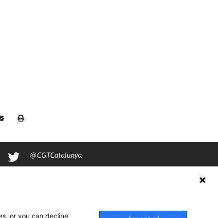
@CGTCatalunya
cgtcatalunya
CGTCatalunya
cgtcatalunya
es, or you can decline