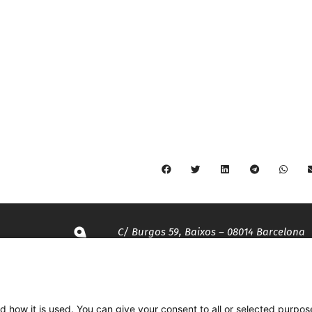
C/ Burgos 59, Baixos – 08014 Barcelona
spccc@
spcgtcatalunya.cat
d how it is used. You can give your consent to all or selected purpos