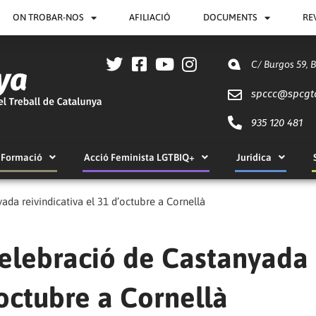
ON TROBAR-NOS
AFILIACIÓ
DOCUMENTS
RE
C/ Burgos 59, 
spccc@
spcgt
935 120 481
Formació
Acció Feminista LGTBIQ+
Jurídica
ada reivindicativa el 31 d’octubre a Cornellà
Celebració de Castanyada
’octubre a Cornellà