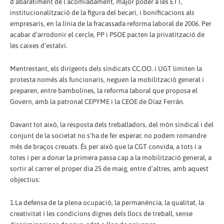
d’abaratiment de l’acomiadament, major poder a les ETT,
institucionalització de la figura del becari, i bonificacions als
empresaris, en la línia de la fracassada reforma laboral de 2006. Per
acabar d’arrodonir el cercle, PP i PSOE pacten la privatització de
les caixes d’estalvi.
Mentrestant, els dirigents dels sindicats CC.OO. i UGT limiten la
protesta només als funcionaris, neguen la mobilització general i
preparen, entre bambolines, la reforma laboral que proposa el
Govern, amb la patronal CEPYME i la CEOE de Díaz Ferrán.
Davant tot això, la resposta dels treballadors, del món sindical i del
conjunt de la societat no s’ha de fer esperar, no podem romandre
més de braços creuats. És per això que la CGT convida, a tots i a
totes i per a donar la primera passa cap a la mobilització general, a
sortir al carrer el proper dia 25 de maig, entre d’altres, amb aquest
objectius:
1.La defensa de la plena ocupació, la permanència, la qualitat, la
creativitat i les condicions dignes dels llocs de treball, sense