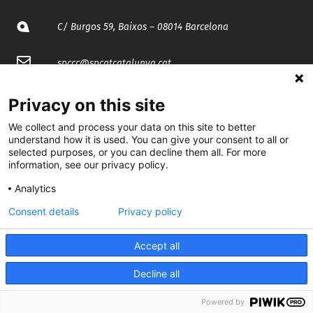
C/ Burgos 59, Baixos – 08014 Barcelona
spccc@
spcgtcatalunya.cat
935 120 481
Privacy on this site
We collect and process your data on this site to better
@CGTCatalunya
understand how it is used. You can give your consent to all or
selected purposes, or you can decline them all. For more
information, see our privacy policy.
cgtcatalunya
Analytics
CGTCatalunya
Consent details
Privacy policy
cgtcatalunya
Accept all
Decline all
Desenvolupat per
Powered by