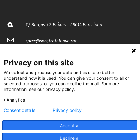
C/ Burgos 59, Baixos – 08014 Barcelona
spccc@
spcgtcatalunya.cat
935 120 481
Privacy on this site
We collect and process your data on this site to better
@CGTCatalunya
understand how it is used. You can give your consent to all or
selected purposes, or you can decline them all. For more
cgtcatalunya
information, see our privacy policy.
CGTCatalunya
Analytics
Consent details
Privacy policy
cgtcatalunya
Accept all
Decline all
Desenvolupat per