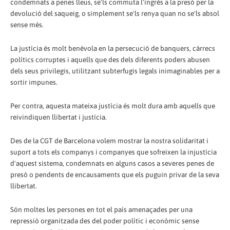
condemnats a penes lleus, se'ls commuta l'ingrés a la presó per la
devolució del saqueig, o simplement se'ls renya quan no se'ls absol
sense més.
La justícia és molt benèvola en la persecució de banquers, càrrecs
polítics corruptes i aquells que des dels diferents poders abusen
dels seus privilegis, utilitzant subterfugis legals inimaginables per a
sortir impunes.
Per contra, aquesta mateixa justícia és molt dura amb aquells que
reivindiquen llibertat i justícia.
Des de la CGT de Barcelona volem mostrar la nostra solidaritat i
suport a tots els companys i companyes que sofreixen la injustícia
d'aquest sistema, condemnats en alguns casos a severes penes de
presó o pendents de encausaments que els puguin privar de la seva
llibertat.
Són moltes les persones en tot el país amenaçades per una
repressió organitzada des del poder polític i econòmic sense