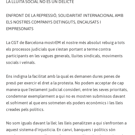
LA LLUITA SOCIAL NO ÉS UN DELICTE
ENFRONT DE LA REPRESSIÓ, SOLIDARITAT INTERNACIONAL AMB
ELS NOSTRES COMPANYS DETINGUTS, ENCAUSATS I
EMPRESONATS
La CGT de Barcelona mostrEM el nostre més absolut rebuig a tots
els processos judicials que s'estan portant a terme contra
participants en les vagues generals, lluites sindicals, moviments
socials i veïnals.
Ens indigna la facilitat amb la qual es demanen dures penes de
presó per exercir el dret a la protesta. No podem acceptar de cap
manera que l'estament judicial consideri, entre les seves prioritats,
condemnar exemplarment a qui no es mostren submissos davant
el sofriment al que ens sotmeten els poders econòmics i les lleis
creades pels polítics.
No som iguals davant la llei; les lleis penalitzen a qui s'enfronten a
aquest sistema d'injustícia. En canvi, banquers i polítics són