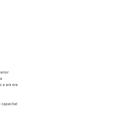
terior
na
s a ara era
i capacitat