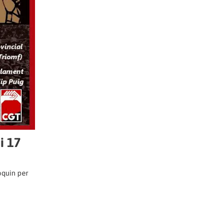
i 17
voquin per