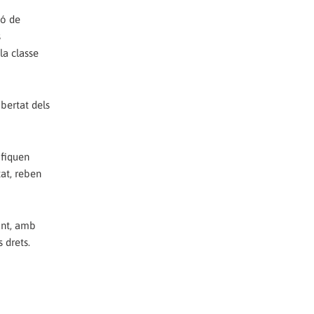
ió de
s
la classe
bertat dels
ifiquen
tat, reben
junt, amb
s drets.