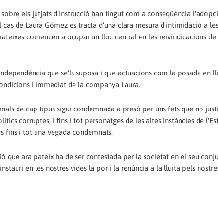
s sobre els jutjats d'Instrucció han tingut com a conseqüència l'adopc
 cas de Laura Gómez es tracta d'una clara mesura d'intimidació a le
teixes comencen a ocupar un lloc central en les reivindicacions de 
d'independència que se'ls suposa i que actuacions com la posada en lli
e condicions i immediat de la companya Laura.
als de cap tipus sigui condemnada a presó per uns fets que no just
ics corruptes, i fins i tot personatges de les altes instàncies de l'Es
rs fins i tot una vegada condemnats.
essió que ara pateix ha de ser contestada per la societat en el seu con
instauri en les nostres vides la por i la renúncia a la lluita pels nostre