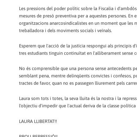
Les pressions del poder polític sobre la Fiscalia i d'ambdó
mesures de presó preventiva per a aquestes persones. En el
organitzacions anarcosindicalistes en un moment que les ma
treballadora i dels moviments socials i veïnals.
Esperem que l'acció de la justícia respongui als principis 
tres estudiants tinguin continuïtat en l'alliberament sens
No és comprensible que una persona sense antecedents pen
semblant pena, mentre delinqüents convictes i confesos, polít
tractes de favor, quan no es passegen lliurement pels carre
Laura som tots i totes, la seva lluita és la nostra i la repr
l'objectiu d'impedir que l'actual deriva de la classe política 
LAURA LLIBERTAT!!
PROU REPRESSIÓ!!