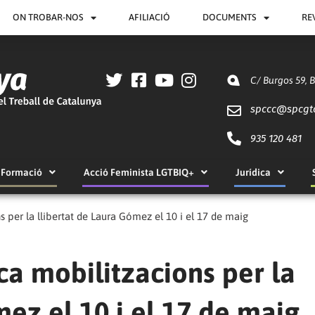
ON TROBAR-NOS
AFILIACIÓ
DOCUMENTS
RE
C/ Burgos 59, 
spccc@
spcgt
935 120 481
Formació
Acció Feminista LGTBIQ+
Jurídica
per la llibertat de Laura Gómez el 10 i el 17 de maig
a mobilitzacions per la
mez el 10 i el 17 de maig