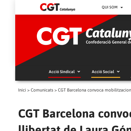
QUI SOM
Acció Sindical
Acció Social
Inici
>
Comunicats
>
CGT Barcelona convoca mobilitzacions 
CGT Barcelona convoc
llibertat de Laura Gó