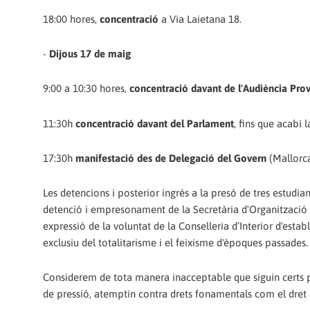
18:00 hores,
concentració
a Via Laietana 18.
-
Dijous 17 de maig
9:00 a 10:30 hores,
concentració davant de l'Audiència Prov
11:30h
concentració davant del Parlament
, fins que acabi
17:30h
manifestació des de Delegació del Govern
(Mallorca
Les detencions i posterior ingrés a la presó de tres estudia
detenció i empresonament de la Secretària d'Organització 
expressió de la voluntat de la Conselleria d’Interior d'estab
exclusiu del totalitarisme i el feixisme d'èpoques passades.
Considerem de tota manera inacceptable que siguin certs part
de pressió, atemptin contra drets fonamentals com el dret a