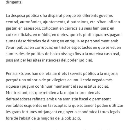
dirigents.
La despesa pública s'ha disparat perquè els diferents governs
central, autonòmics, ajuntaments, diputacions, etc. s'han inflat a
gastar: en assessors, col·locant en càrrecs als seus familiars; en
cotxes oficials; en mòbils; en dietes; que els pintin quadres pagant
sumes desorbitades de diners; en enriquir-se personalment amb
l'erari públic; en corrupció; en tristos espectacles en que es veuen
sumits des de polítics de baixa nissaga fins a la mateixa casa real,
passant per les altes instàncies del poder judicial.
Per a això, ens han de retallar drets i serveis públics a la majoria,
perquè una minoria de privilegiats acumuli cada vegada més
riquesa i puguin continuar mantenint el seu estatus social.
Mentrestant, els que retallen a la majoria, premien als
defraudadores refinats amb una amnistia fiscal o permetent
veritables esquerdes en la recaptació que solament poden utilitzar
les grans fortunes mitjançant enginyeria econòmica i trucs legals
fora de l'abast de la majoria de la població.