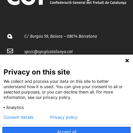
C/ Burgos 59, Baixos – 08014 Barcelona
spccc@
spcgtcatalunya.cat
935 120 481
Privacy on this site
We collect and process your data on this site to better
@CGTCatalunya
understand how it is used. You can give your consent to all or
selected purposes, or you can decline them all. For more
cgtcatalunya
information, see our privacy policy.
CGTCatalunya
Analytics
Consent details
Privacy policy
cgtcatalunya
Accept all