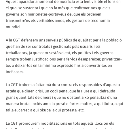
Aquest aparador anomenat democràcia està fent visible el fons en
el qual se sustenta i que no fa més que reafirmar-nos que els
governs són marionetes-portaveus del que els ordenen
transmetre'ns els veritables amos, els gestors de l'economia
mundial.
A la CGT defensem uns serveis públics de qualitat per a la població
que han de ser controlats i gestionats pels usuaris i els
treballadors, ja que com s'està veient, els polítics i els governs
sempre troben justificacions per a fer-los desaparèixer, privatitzar-
los o deixar-los en la mínima expressió fins a convertir-los en
ineficaces.
La CGT trobem a faltar mà dura contra els responsables d'aquesta
estafa que diuen crisi, un codi penal que fa riure a qui defrauda
grans quantitats de diners i que no obstant això penalitza d'una
manera brutal inclòs amb la presó o fortes multes, a qui lluita, a qui
talla el carrer, a qui okupa, a qui protesta, etc.
La CGT promourem mobilitzacions en tots aquells llocs on els