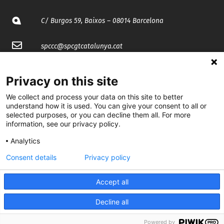
C/ Burgos 59, Baixos – 08014 Barcelona
spccc@
spcgtcatalunya.cat
935 120 481
Privacy on this site
We collect and process your data on this site to better
@CGTCatalunya
understand how it is used. You can give your consent to all or
selected purposes, or you can decline them all. For more
cgtcatalunya
information, see our privacy policy.
CGTCatalunya
Analytics
Consent details
Privacy policy
cgtcatalunya
Accept all
Decline all
Desenvolupat per
Powered by