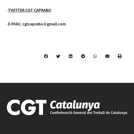
-
TWITTER CGT CAPRABO
- E-MAIL: cgtcaprabo@gmail.com