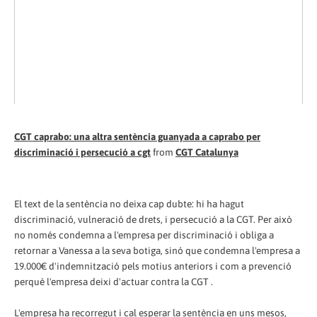
CGT caprabo: una altra sentència guanyada a caprabo per
discriminació i persecució a cgt
from
CGT Catalunya
El text de la sentència no deixa cap dubte: hi ha hagut
discriminació, vulneració de drets, i persecució a la CGT. Per això
no només condemna a l'empresa per discriminació i obliga a
retornar a Vanessa a la seva botiga, sinó que condemna l'empresa a
19.000€ d'indemnització pels motius anteriors i com a prevenció
perquè l'empresa deixi d'actuar contra la CGT .
L'empresa ha recorregut i cal esperar la sentència en uns mesos,