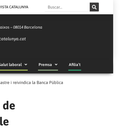
Search
VISTA CATALUNYA
Baixos – 08014 Barcelona
catalunya.cat
Salut laboral
Premsa
Afilia’t
stre i reivindica la Banca Pública
 de
le