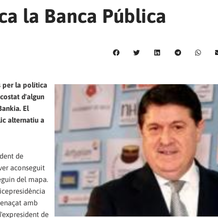
ica la Banca Pública
 per la política
 costat d'algun
Bankia. El
c alternatiu a
ident de
ver aconseguit
reguin del mapa.
vicepresidència
amenaçat amb
d'expresident de