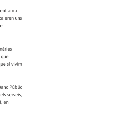
ament amb
ixa eren uns
de
nàries
ó que
que sí vivim
Banc Públic
ls serveis,
i, en