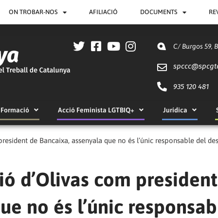
ON TROBAR-NOS
AFILIACIÓ
DOCUMENTS
RE
C/ Burgos 59, 
spccc@
spcgt
935 120 481
Formació
Acció Feminista LGTBIQ+
Jurídica
resident de Bancaixa, assenyala que no és l’únic responsable del desa
ió d’Olivas com president
ue no és l’únic responsab