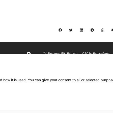
C/ Burgos 59, Baixos – 08014 Barcelona
spccc@
spcgtcatalunya.cat
d how it is used. You can give your consent to all or selected purpos
935 120 481
Desenvolupat per