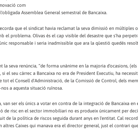
renovació com
de l'obligada Assemblea General semestral de Bancaixa.
ecorda que el sindicat havia reclamat la seva dimissió en múltiples o
 el problema. Olivas és el cap visible del desastre que s'ha perpetr
'únic responsable i seria inadmissible que ara la qüestió quedés reso
 la seva renúncia, “de forma unànime en la majoria d'ocasions, (els 
 si el seu càrrec a Bancaixa no era de President Executiu, ha necessita
e tot el Consell d'Administració, de la Comissió de Control, dels me
-nos a aquesta situació ruïnosa.
 van ser els únics a votar en contra de la integració de Bancaixa en 
ió de risc en el sector immobiliari no es produeix únicament per dec
t de la política de riscos seguida durant anys en l'entitat. Cal recor
 altres Caixes qui manava era el director general, just el contrari qu