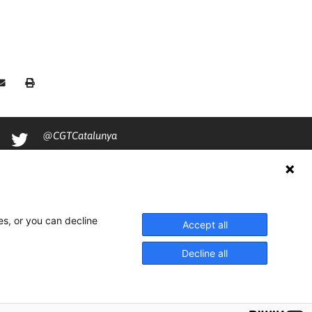
@CGTCatalunya
cgtcatalunya
CGTCatalunya
cgtcatalunya
es, or you can decline
Accept all
Decline all