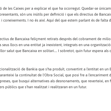
zació de les Caixes per a explicar el que ha ocorregut. Quedar-se únic
presentants, són uns inútils per definició i que els directius de Banca
 i coneixements. I no és així. Aquí del que estem parlant és de falta 
ectius de Bancaixa feliçment retirats després del cobrament de milio
seus llocs en una entitat ja inexistent, integrats en una organitzaci
lor salut que Bancaixa en solitari…. I sobretot, quin futur espera als 
nalització de Bankia que s'ha produït, convertint a l'entitat en un 
anteixi la continuïtat de l'Obra Social, que posi fre a l'encariment de
reses, que busqui alternatives als desnonaments, que reverteixi, en f
ers públics que s'han realitzat i realitzaran en un futur.