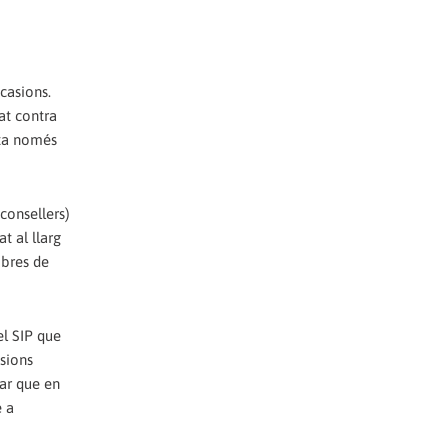
casions.
at contra
lta només
consellers)
t al llarg
mbres de
el SIP que
isions
dar que en
e a