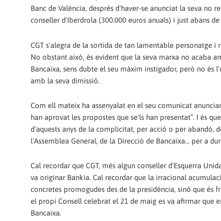
Banc de València, després d'haver-se anunciat la seva no 
conseller d'Iberdrola (300.000 euros anuals) i just abans 
CGT s'alegra de la sortida de tan lamentable personatge i r
No obstant això, és evident que la seva marxa no acaba amb
Bancaixa, sens dubte el seu màxim instigador, però no és l
amb la seva dimissió.
Com ell mateix ha assenyalat en el seu comunicat anunciant
han aprovat les propostes que se'ls han presentat”. I és que,
d'aquests anys de la complicitat, per acció o per abandó, d
l'Assemblea General, de la Direcció de Bancaixa… per a dur
Cal recordar que CGT, més algun conseller d'Esquerra Unida,
va originar Bankia. Cal recordar que la irracional acumulac
concretes promogudes des de la presidència, sinó que és frui
el propi Consell celebrat el 21 de maig es va afirmar que en
Bancaixa.