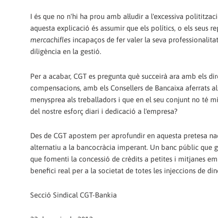
I és que no n'hi ha prou amb al·ludir a l'excessiva politit
aquesta explicació és assumir que els polítics, o els seus re
mercachifles
incapaços de fer valer la seva professionalitat
diligència en la gestió.
Per a acabar, CGT es pregunta què succeirà ara amb els dir
compensacions, amb els Consellers de Bancaixa aferrats als 
menysprea als treballadors i que en el seu conjunt no té mil
del nostre esforç diari i dedicació a l'empresa?
Des de CGT apostem per aprofundir en aquesta pretesa nacio
alternatiu a la bancocràcia imperant. Un banc públic que gar
que fomenti la concessió de crèdits a petites i mitjanes emp
benefici real per a la societat de totes les injeccions de din
Secció Sindical CGT-Bankia