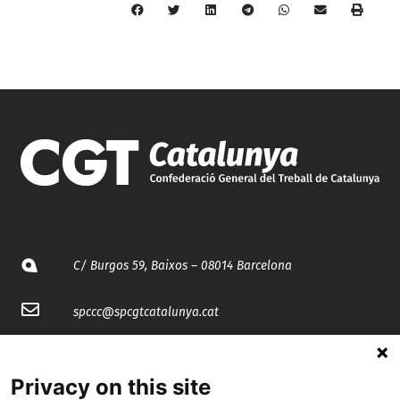
C/ Burgos 59, Baixos – 08014 Barcelona
spccc@
spcgtcatalunya.cat
935 120 481
Privacy on this site