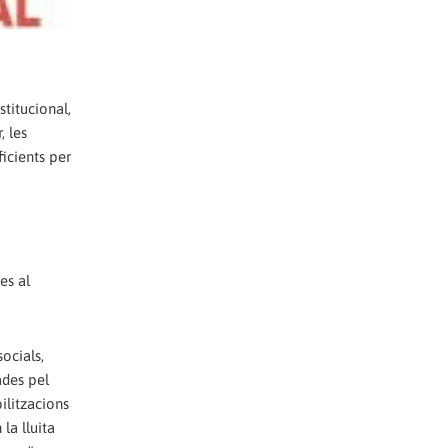
titucional,
, les
icients per
es al
ocials,
ades pel
ilitzacions
la lluita