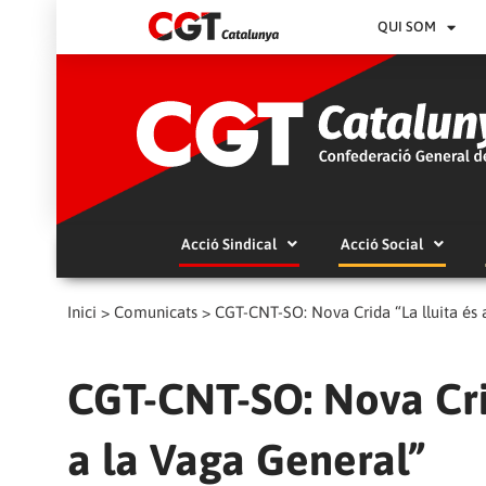
QUI SOM
Acció Sindical
Acció Social
Inici
>
Comunicats
>
CGT-CNT-SO: Nova Crida “La lluita és a
CGT-CNT-SO: Nova Crid
a la Vaga General”