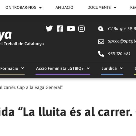
ON TROBAR-NOS
AFILIACIÓ
DOCUMENTS
RE
C/ Burgos 59, 
spccc@
spcgt
935 120 481
Formació
Acció Feminista LGTBIQ+
Jurídica
l carrer. Cap a la Vaga General”
a “La lluita és al carrer.