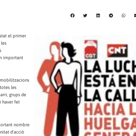
tat el primer
 les
s
un important
mobilitzacions
totes les
arri, grups de
i haver fet
mportant nombre
nitat d'acció