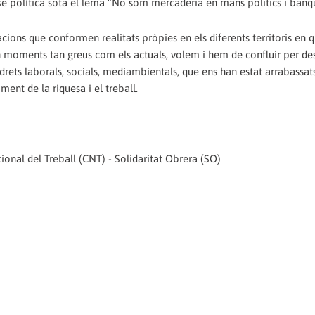
sse política sota el lema "No som mercaderia en mans polítics i banqu
cions que conformen realitats pròpies en els diferents territoris en 
en moments tan greus com els actuals, volem i hem de confluir per d
drets laborals, socials, mediambientals, que ens han estat arrabassat
ment de la riquesa i el treball.
onal del Treball (CNT) - Solidaritat Obrera (SO)