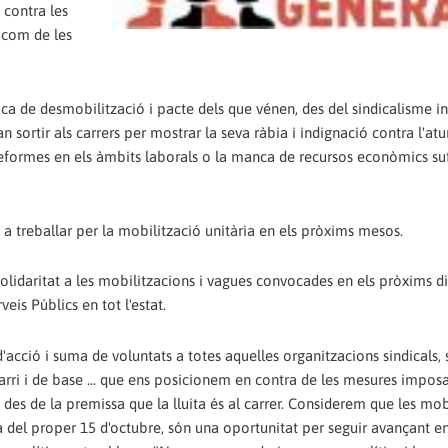
 contra les
t com de les
ca de desmobilització i pacte dels que vénen, des del sindicalisme ins
sortir als carrers per mostrar la seva ràbia i indignació contra l'atur
 reformes en els àmbits laborals o la manca de recursos econòmics suf
a treballar per la mobilització unitària en els pròxims mesos.
lidaritat a les mobilitzacions i vagues convocades en els pròxims di
eis Públics en tot l'estat.
'acció i suma de voluntats a totes aquelles organitzacions sindicals, s
arri i de base ... que ens posicionem en contra de les mesures impos
n des de la premissa que la lluita és al carrer. Considerem que les mob
 del proper 15 d'octubre, són una oportunitat per seguir avançant en 