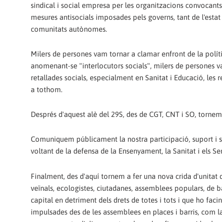
sindical i social empresa per les organitzacions convocants
mesures antisocials imposades pels governs, tant de l'esta
comunitats autònomes.
Milers de persones vam tornar a clamar enfront de la políti
anomenant-se "interlocutors socials", milers de persones van 
retallades socials, especialment en Sanitat i Educació, les
a tothom.
Després d'aquest alè del 29S, des de CGT, CNT i SO, tornem 
Comuniquem públicament la nostra participació, suport i so
voltant de la defensa de la Ensenyament, la Sanitat i els Serv
Finalment, des d'aquí tornem a fer una nova crida d'unitat d
veïnals, ecologistes, ciutadanes, assemblees populars, de b
capital en detriment dels drets de totes i tots i que ho faci
impulsades des de les assemblees en places i barris, com la