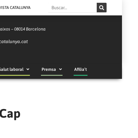
Search
VISTA CATALUNYA
Baixos – 08014 Barcelona
catalunya.cat
Salut laboral
Premsa
Afilia’t
 Cap