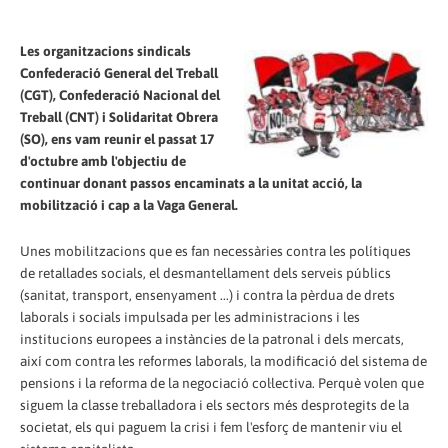
Les organitzacions sindicals
Confederació General del Treball
(CGT), Confederació Nacional del
Treball (CNT) i Solidaritat Obrera
(SO), ens vam reunir el passat 17
d'octubre amb l'objectiu de
continuar donant passos encaminats a la unitat acció, la
mobilització i cap a la Vaga General.
Unes mobilitzacions que es fan necessàries contra les polítiques
de retallades socials, el desmantellament dels serveis públics
(sanitat, transport, ensenyament ...) i contra la pèrdua de drets
laborals i socials impulsada per les administracions i les
institucions europees a instàncies de la patronal i dels mercats,
així com contra les reformes laborals, la modificació del sistema de
pensions i la reforma de la negociació col·lectiva. Perquè volen que
siguem la classe treballadora i els sectors més desprotegits de la
societat, els qui paguem la crisi i fem l'esforç de mantenir viu el