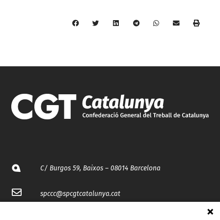
C/ Burgos 59, Baixos – 08014 Barcelona
spccc@
spcgtcatalunya.cat
935 120 481