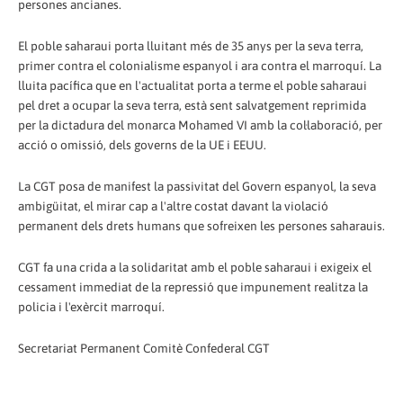
persones ancianes.
El poble saharaui porta lluitant més de 35 anys per la seva terra,
primer contra el colonialisme espanyol i ara contra el marroquí. La
lluita pacífica que en l'actualitat porta a terme el poble saharaui
pel dret a ocupar la seva terra, està sent salvatgement reprimida
per la dictadura del monarca Mohamed VI amb la col·laboració, per
acció o omissió, dels governs de la UE i EEUU.
La CGT posa de manifest la passivitat del Govern espanyol, la seva
ambigüitat, el mirar cap a l'altre costat davant la violació
permanent dels drets humans que sofreixen les persones saharauis.
CGT fa una crida a la solidaritat amb el poble saharaui i exigeix el
cessament immediat de la repressió que impunement realitza la
policia i l'exèrcit marroquí.
Secretariat Permanent Comitè Confederal CGT