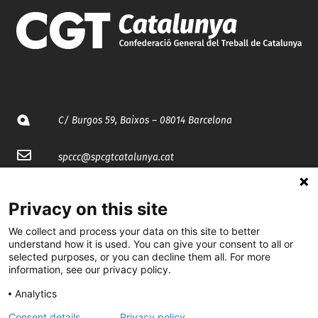
C/ Burgos 59, Baixos – 08014 Barcelona
spccc@
spcgtcatalunya.cat
935 120 481
Privacy on this site
We collect and process your data on this site to better
@CGTCatalunya
understand how it is used. You can give your consent to all or
selected purposes, or you can decline them all. For more
cgtcatalunya
information, see our privacy policy.
CGTCatalunya
Analytics
cgtcatalunya
Consent details
Privacy policy