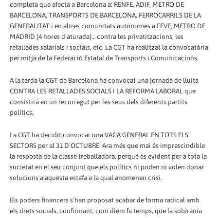
completa que afecta a Barcelona a: RENFE, ADIF, METRO DE
BARCELONA, TRANSPORTS DE BARCELONA, FERROCARRILS DE LA
GENERALITAT i en altres comunitats autònomes a FEVE, METRO DE
MADRID (4 hores d'aturada)… contra les privatitzacions, les
retallades salarials i socials, etc. La CGT ha realitzat la convocatòria
per mitjà de la Federació Estatal de Transports i Comunicacions.
A la tarda la CGT de Barcelona ha convocat una jornada de lluita
CONTRA LES RETALLADES SOCIALS I LA REFORMA LABORAL que
consistirà en un recorregut per les seus dels diferents partits
polítics.
La CGT ha decidit convocar una VAGA GENERAL EN TOTS ELS
SECTORS per al 31 D'OCTUBRE. Ara més que mai és imprescindible
la resposta de la classe treballadora, perquè és evident per a tota la
societat en el seu conjunt que els polítics ni poden ni volen donar
solucions a aquesta estafa a la qual anomenen crisi.
Els poders financers s'han proposat acabar de forma radical amb
els drets socials, confirmant, com diem fa temps, que la sobirania