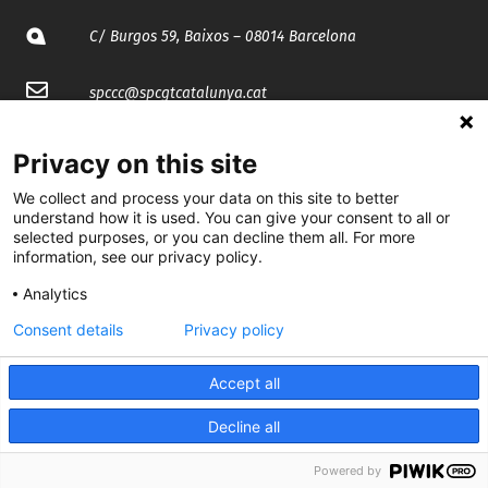
C/ Burgos 59, Baixos – 08014 Barcelona
spccc@
spcgtcatalunya.cat
935 120 481
Privacy on this site
We collect and process your data on this site to better
@CGTCatalunya
understand how it is used. You can give your consent to all or
selected purposes, or you can decline them all. For more
cgtcatalunya
information, see our privacy policy.
Analytics
CGTCatalunya
Consent details
Privacy policy
cgtcatalunya
Accept all
Decline all
Desenvolupat per
Powered by