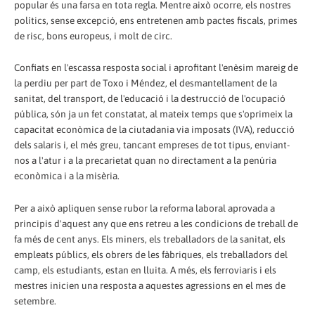
popular és una farsa en tota regla. Mentre això ocorre, els nostres
polítics, sense excepció, ens entretenen amb pactes fiscals, primes
de risc, bons europeus, i molt de circ.
Confiats en l'escassa resposta social i aprofitant l'enèsim mareig de
la perdiu per part de Toxo i Méndez, el desmantellament de la
sanitat, del transport, de l'educació i la destrucció de l'ocupació
pública, són ja un fet constatat, al mateix temps que s'oprimeix la
capacitat econòmica de la ciutadania via imposats (IVA), reducció
dels salaris i, el més greu, tancant empreses de tot tipus, enviant-
nos a l'atur i a la precarietat quan no directament a la penúria
econòmica i a la misèria.
Per a això apliquen sense rubor la reforma laboral aprovada a
principis d'aquest any que ens retreu a les condicions de treball de
fa més de cent anys. Els miners, els treballadors de la sanitat, els
empleats públics, els obrers de les fàbriques, els treballadors del
camp, els estudiants, estan en lluita. A més, els ferroviaris i els
mestres inicien una resposta a aquestes agressions en el mes de
setembre.