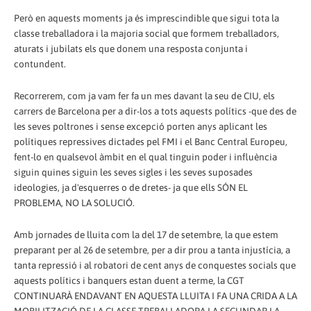
Però en aquests moments ja és imprescindible que sigui tota la
classe treballadora i la majoria social que formem treballadors,
aturats i jubilats els que donem una resposta conjunta i
contundent.
Recorrerem, com ja vam fer fa un mes davant la seu de CIU, els
carrers de Barcelona per a dir-los a tots aquests polítics -que des de
les seves poltrones i sense excepció porten anys aplicant les
polítiques repressives dictades pel FMI i el Banc Central Europeu,
fent-lo en qualsevol àmbit en el qual tinguin poder i influència
siguin quines siguin les seves sigles i les seves suposades
ideologies, ja d'esquerres o de dretes- ja que ells SÓN EL
PROBLEMA, NO LA SOLUCIÓ.
Amb jornades de lluita com la del 17 de setembre, la que estem
preparant per al 26 de setembre, per a dir prou a tanta injustícia, a
tanta repressió i al robatori de cent anys de conquestes socials que
aquests polítics i banquers estan duent a terme, la CGT
CONTINUARÀ ENDAVANT EN AQUESTA LLUITA I FA UNA CRIDA A LA