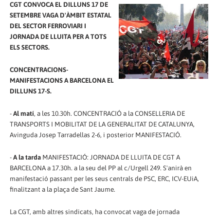
CGT CONVOCA EL DILLUNS 17 DE
SETEMBRE VAGA D'ÀMBIT ESTATAL
DEL SECTOR FERROVIARI I
JORNADA DE LLUITA PER A TOTS
ELS SECTORS.
CONCENTRACIONS-
MANIFESTACIONS A BARCELONA EL
DILLUNS 17-S.
-
Al matí
, a les 10.30h. CONCENTRACIÓ a la CONSELLERIA DE
TRANSPORTS I MOBILITAT DE LA GENERALITAT DE CATALUNYA,
Avinguda Josep Tarradellas 2-6, i posterior MANIFESTACIÓ.
-
A la tarda
MANIFESTACIÓ: JORNADA DE LLUITA DE CGT A
BARCELONA a 17.30h. a la seu del PP al c/Urgell 249. S'anirà en
manifestació passant per les seus centrals de PSC, ERC, ICV-EUiA,
finalitzant a la plaça de Sant Jaume.
La CGT, amb altres sindicats, ha convocat vaga de jornada