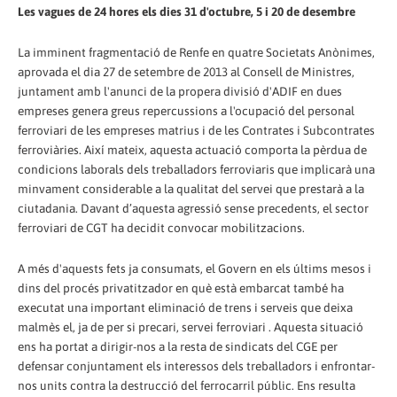
Les vagues de 24 hores els dies 31 d'octubre, 5 i 20 de desembre
La imminent fragmentació de Renfe en quatre Societats Anònimes,
aprovada el dia 27 de setembre de 2013 al Consell de Ministres,
juntament amb l'anunci de la propera divisió d'ADIF en dues
empreses genera greus repercussions a l'ocupació del personal
ferroviari de les empreses matrius i de les Contrates i Subcontrates
ferroviàries. Així mateix, aquesta actuació comporta la pèrdua de
condicions laborals dels treballadors ferroviaris que implicarà una
minvament considerable a la qualitat del servei que prestarà a la
ciutadania. Davant d’aquesta agressió sense precedents, el sector
ferroviari de CGT ha decidit convocar mobilitzacions.
A més d'aquests fets ja consumats, el Govern en els últims mesos i
dins del procés privatitzador en què està embarcat també ha
executat una important eliminació de trens i serveis que deixa
malmès el, ja de per si precari, servei ferroviari . Aquesta situació
ens ha portat a dirigir-nos a la resta de sindicats del CGE per
defensar conjuntament els interessos dels treballadors i enfrontar-
nos units contra la destrucció del ferrocarril públic. Ens resulta