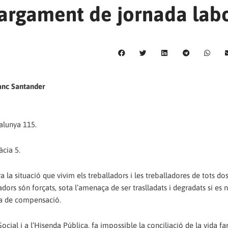
largament de jornada lab
anc Santander
talunya 115.
àcia 5.
a situació que vivim els treballadors i les treballadores de tots dos
adors són forçats, sota l’amenaça de ser traslladats i degradats si es 
ena de compensació.
ocial i a l’Hisenda Pública, fa impossible la conciliació de la vida fam