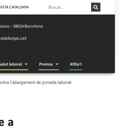
Search
VISTA CATALUNYA
Baixos – 08014 Barcelona
catalunya.cat
Salut laboral
Premsa
Afilia’t
ntra l’allargament de jornada laboral
e a