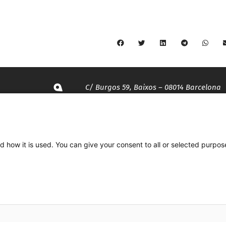
C/ Burgos 59, Baixos – 08014 Barcelona
spccc@
spcgtcatalunya.cat
d how it is used. You can give your consent to all or selected purpos
935 120 481
Desenvolupat per