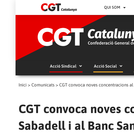
QUI SOM
Acció Sindical
Acció Social
Inici
>
Comunicats
>
CGT convoca noves concentracions al 
CGT convoca noves co
Sabadell i al Banc Sa