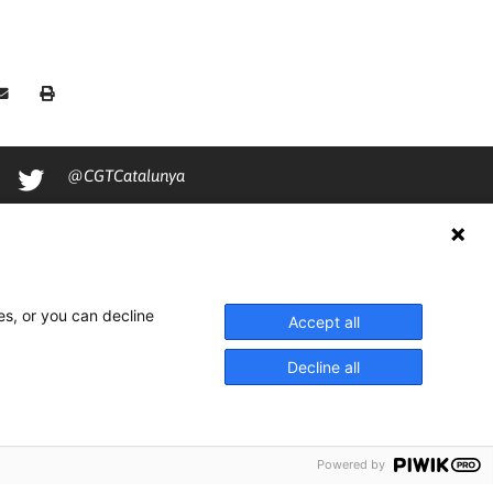
@CGTCatalunya
cgtcatalunya
CGTCatalunya
cgtcatalunya
es, or you can decline
Accept all
Decline all
Powered by