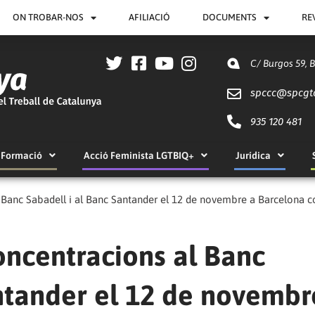
ON TROBAR-NOS
AFILIACIÓ
DOCUMENTS
RE
C/ Burgos 59, 
spccc@
spcgt
935 120 481
Formació
Acció Feminista LGTBIQ+
Jurídica
Banc Sabadell i al Banc Santander el 12 de novembre a Barcelona co
ncentracions al Banc
ntander el 12 de novembr