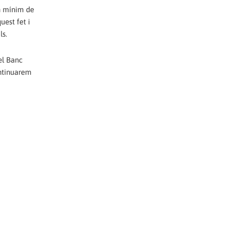
un mínim de
uest fet i
ls.
el Banc
ontinuarem