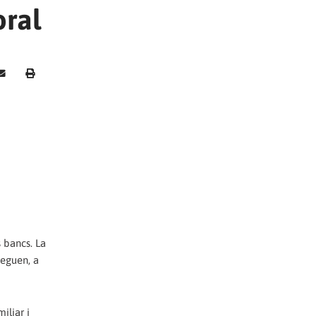
oral
 bancs. La
neguen, a
iliar i