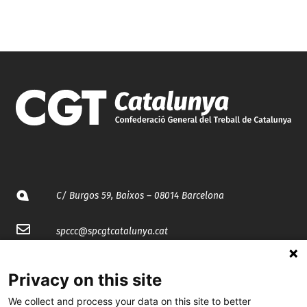
C/ Burgos 59, Baixos – 08014 Barcelona
spccc@
spcgtcatalunya.cat
935 120 481
Privacy on this site
We collect and process your data on this site to better
@CGTCatalunya