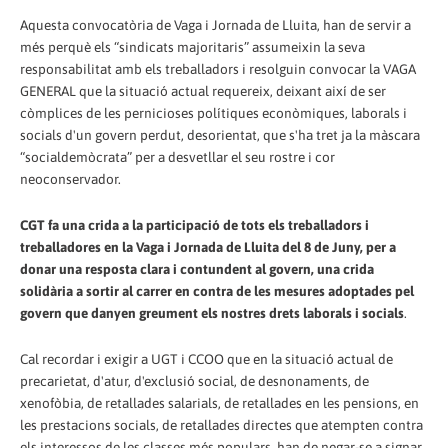
Aquesta convocatòria de Vaga i Jornada de Lluita, han de servir a
més perquè els “sindicats majoritaris” assumeixin la seva
responsabilitat amb els treballadors i resolguin convocar la VAGA
GENERAL que la situació actual requereix, deixant així de ser
còmplices de les pernicioses polítiques econòmiques, laborals i
socials d'un govern perdut, desorientat, que s'ha tret ja la màscara
“socialdemòcrata” per a desvetllar el seu rostre i cor
neoconservador.
CGT fa una crida a la participació de tots els treballadors i
treballadores en la Vaga i Jornada de Lluita del 8 de Juny, per a
donar una resposta clara i contundent al govern, una crida
solidària a sortir al carrer en contra de les mesures adoptades pel
govern que danyen greument els nostres drets laborals i socials
.
Cal recordar i exigir a UGT i CCOO que en la situació actual de
precarietat, d'atur, d'exclusió social, de desnonaments, de
xenofòbia, de retallades salarials, de retallades en les pensions, en
les prestacions socials, de retallades directes que atempten contra
els interessos de les classes més populars, han de negar-se a signar