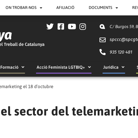
ON TROBAR-NOS
AFILIACIÓ
DOCUMENTS
RE
C/ Burgos 59, 
spccc@
spcgt
935 120 481
Formació
Acció Feminista LGTBIQ+
Jurídica
emarketing el 18 d’octubre
el sector del telemarketi