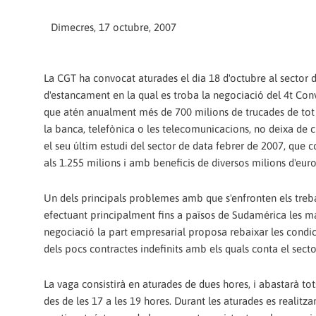
Dimecres, 17 octubre, 2007
La CGT ha convocat aturades el dia 18 d'octubre al sector 
d'estancament en la qual es troba la negociació del 4t Conv
que atén anualment més de 700 milions de trucades de tot t
la banca, telefònica o les telecomunicacions, no deixa de 
el seu últim estudi del sector de data febrer de 2007, que c
als 1.255 milions i amb beneficis de diversos milions d'eur
Un dels principals problemes amb que s'enfronten els trebal
efectuant principalment fins a països de Sudamérica les 
negociació la part empresarial proposa rebaixar les condic
dels pocs contractes indefinits amb els quals conta el secto
La vaga consistirà en aturades de dues hores, i abastarà tots 
des de les 17 a les 19 hores. Durant les aturades es realit