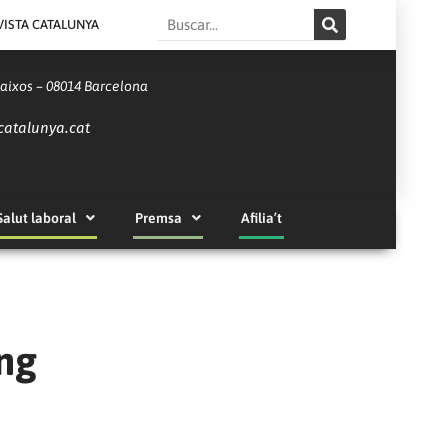
Search
VISTA CATALUNYA
Baixos – 08014 Barcelona
catalunya.cat
Salut laboral
Premsa
Afilia’t
ng