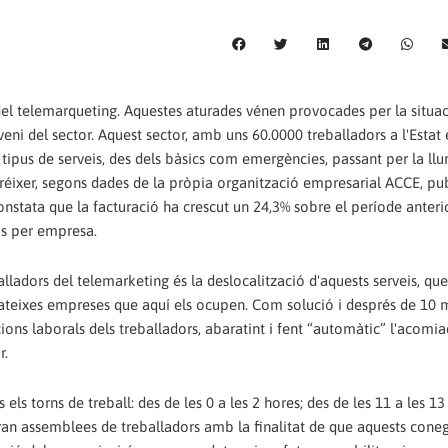
del telemarqueting. Aquestes aturades vénen provocades per la situa
eni del sector. Aquest sector, amb uns 60.0000 treballadors a l'Estat 
ipus de serveis, des dels bàsics com emergències, passant per la llum
créixer, segons dades de la pròpia organització empresarial ACCE, pub
onstata que la facturació ha crescut un 24,3% sobre el període anterio
os per empresa.
ladors del telemarketing és la deslocalització d'aquests serveis, que
mateixes empreses que aquí els ocupen. Com solució i després de 10 
ions laborals dels treballadors, abaratint i fent “automàtic” l'acom
r.
els torns de treball: des de les 0 a les 2 hores; des de les 11 a les 13 
zaran assemblees de treballadors amb la finalitat de que aquests coneg