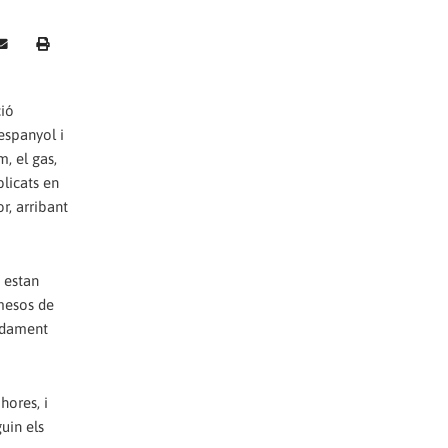
ció
espanyol i
, el gas,
licats en
r, arribant
 estan
mesos de
iadament
hores, i
uin els