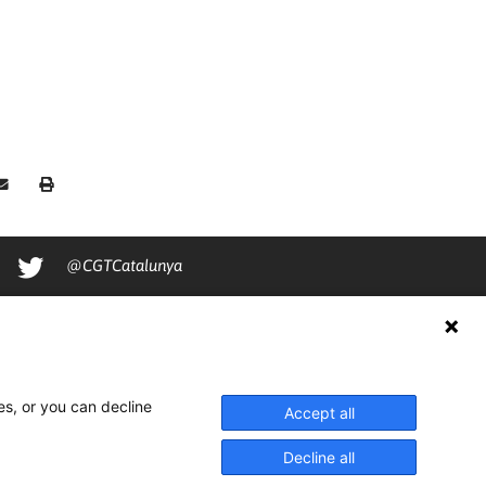
@CGTCatalunya
cgtcatalunya
CGTCatalunya
cgtcatalunya
es, or you can decline
Accept all
Decline all