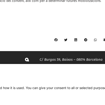
ació del conveni, així com per a determinar futures mobilitzacions.
C/ Burgos 59, Baixos – 08014 Barcelona
spccc@
spcgtcatalunya.cat
d how it is used. You can give your consent to all or selected purpos
935 120 481