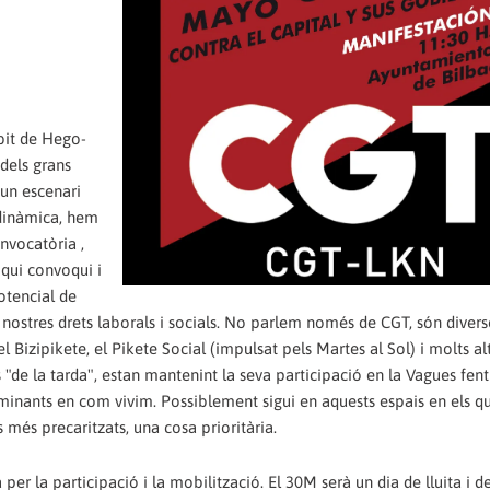
bit de Hego-
dels grans
'un escenari
 dinàmica, hem
nvocatòria ,
 qui convoqui i
otencial de
ls nostres drets laborals i socials. No parlem només de CGT, són divers
l Bizipikete, el Pikete Social (impulsat pels Martes al Sol) i molts al
s "de la tarda", estan mantenint la seva participació en la Vagues fen
minants en com vivim. Possiblement sigui en aquests espais en els qu
 més precaritzats, una cosa prioritària.
er la participació i la mobilització. El 30M serà un dia de lluita i d