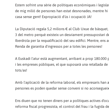
Estem sofrint una sèrie de polítiques econòmiques i legislat
de mig milió de persones han estat desnonades, mentre hi h
casa sense gent! Expropiació d'ús i ocupació JA!
La Diputació regala 5,2 milions € al Club Uxue de bàsquet, 
3 del metro perquè existeix un desviament pressupostari de
Iberdrola per la requalificació del seu edifici. Mentre, ens 
Renda de garantia d'ingressos per a totes les persones!
A Euskadi l'atur està augmentant, arribant a prop 180.000 p
i les empreses públiques, el que suposarà una retallada de 9
tots/as!
Amb l'aplicació de la reforma laboral, els empresaris han a
persones es poden quedar sense conveni si no aconsegueixe
Ens diuen que no tenen diners per a polítiques actives d'oc
reforma fiscal progressista, el control del frau i la fugida d