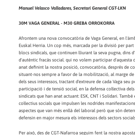
Manuel Velasco Valladares, Secretari General CGT-LKN
30M VAGA GENERAL - M30 GREBA ORROKORRA
Afrontem una nova convocatòria de Vaga General, en l'àm
Euskal Herria. Un cop més, marcada per la divisió per part 
blocs sindicals, que continuen lliurant la seva pugna, dins d
d'autèntic fracàs social. qui no volem participar d'aquesta
anat definint la nostra posició, convocatòria, després de co
situant-nos sempre a favor de la mobilització, al marge de
dels seus interessos, tractant d'extreure de cada Vaga seu p
participació i de tensió social, en la defensa col·lectiva de
sindicats que han anat actuant: ESK, CNT i Solidari. També e
col·lectius socials que impulsen les nodrides manifestacion
aspectes que van més enllà del laboral però que són deter
defensin en major mesura els interessos dels sectors socials
Per això, des de CGT-Nafarroa seguim fent la nostra aposta p