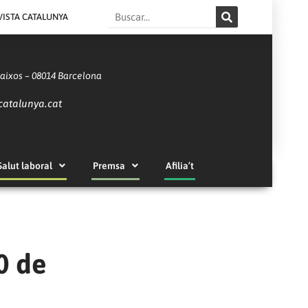
Search
VISTA CATALUNYA
Baixos – 08014 Barcelona
catalunya.cat
Salut laboral
Premsa
Afilia’t
0 de