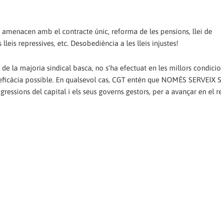
, amenacen amb el contracte únic, reforma de les pensions, llei de
leis repressives, etc. Desobediència a les lleis injustes!
 la majoria sindical basca, no s'ha efectuat en les millors condicio
or eficàcia possible. En qualsevol cas, CGT entén que NOMÉS SERVEI
ressions del capital i els seus governs gestors, per a avançar en el r