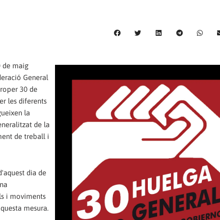
0 de maig
deració General
proper 30 de
r les diferents
gueixen la
neralitzat de la
ent de treball i
d'aquest dia de
una
ls i moviments
aquesta mesura.