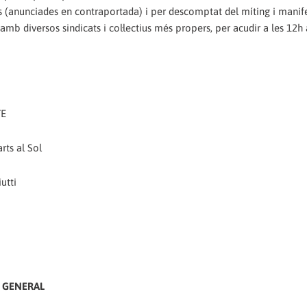
es (anunciades en contraportada) i per descomptat del míting i manif
mb diversos sindicats i col·lectius més propers, per acudir a les 12h 
TE
rts al Sol
utti
A GENERAL