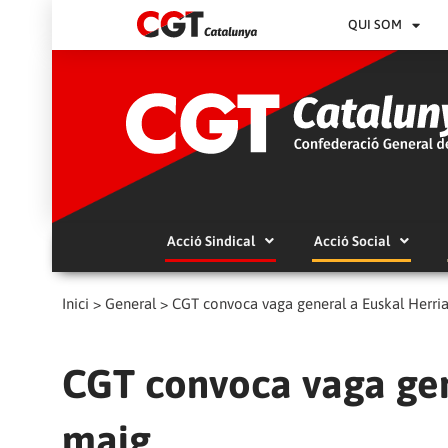
QUI SOM
Acció Sindical
Acció Social
Inici
>
General
>
CGT convoca vaga general a Euskal Herria
CGT convoca vaga gen
maig