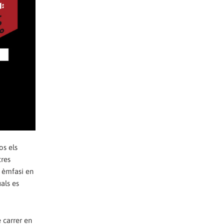
os els
tres
t èmfasi en
als es
e carrer en