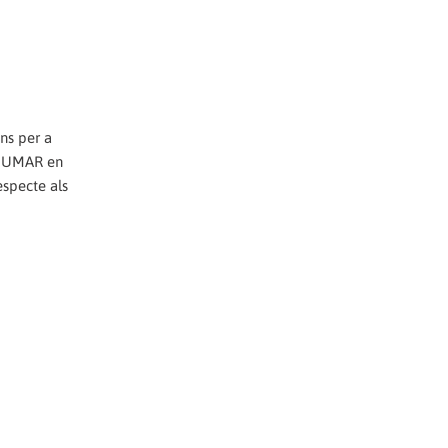
ns per a
X SUMAR en
especte als