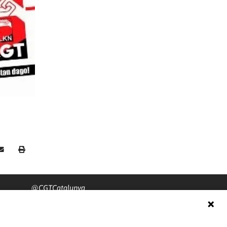
@CGTCatalunya
cgtcatalunya
CGTCatalunya