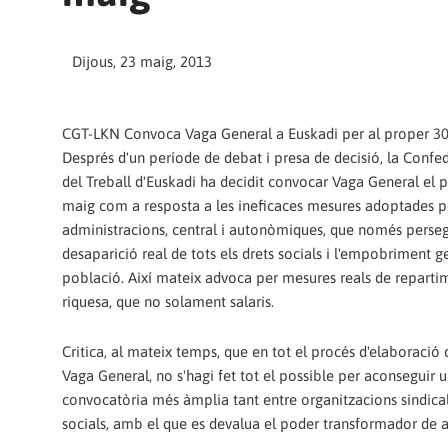
Dijous, 23 maig, 2013
CGT-LKN Convoca Vaga General a Euskadi per al proper 3
Després d'un període de debat i presa de decisió, la Confe
del Treball d'Euskadi ha decidit convocar Vaga General el 
maig com a resposta a les ineficaces mesures adoptades pe
administracions, central i autonòmiques, que només perse
desaparició real de tots els drets socials i l'empobriment ge
població. Així mateix advoca per mesures reals de repartim
riquesa, que no solament salaris.
Critica, al mateix temps, que en tot el procés d'elaboració 
Vaga General, no s'hagi fet tot el possible per aconseguir 
convocatòria més àmplia tant entre organitzacions sindica
socials, amb el que es devalua el poder transformador de 