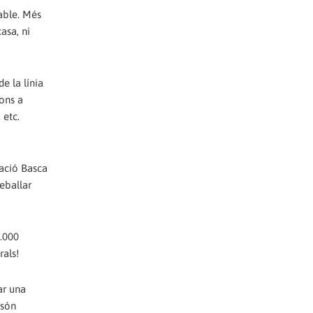
table. Més
asa, ni
e la línia
ons a
 etc.
ració Basca
reballar
0.000
rals!
ar una
 són