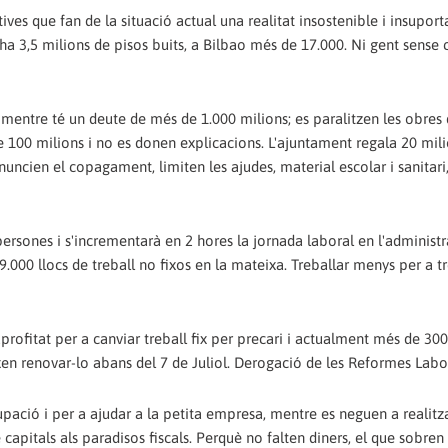
ives que fan de la situació actual una realitat insostenible i insupor
a 3,5 milions de pisos buits, a Bilbao més de 17.000. Ni gent sense c
mentre té un deute de més de 1.000 milions; es paralitzen les obres d
 100 milions i no es donen explicacions. L'ajuntament regala 20 mili
anuncien el copagament, limiten les ajudes, material escolar i sanitari,
ersones i s'incrementarà en 2 hores la jornada laboral en l'administ
.000 llocs de treball no fixos en la mateixa. Treballar menys per a t
profitat per a canviar treball fix per precari i actualment més de 30
n renovar-lo abans del 7 de Juliol. Derogació de les Reformes Labo
upació i per a ajudar a la petita empresa, mentre es neguen a realitz
e capitals als paradisos fiscals. Perquè no falten diners, el que sobren