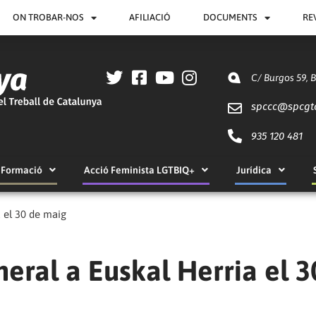
ON TROBAR-NOS
AFILIACIÓ
DOCUMENTS
RE
C/ Burgos 59, 
spccc@
spcgt
935 120 481
Formació
Acció Feminista LGTBIQ+
Jurídica
 el 30 de maig
eral a Euskal Herria el 3