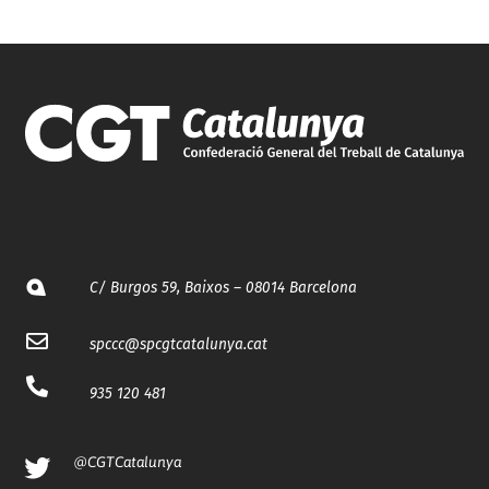
C/ Burgos 59, Baixos – 08014 Barcelona
spccc@
spcgtcatalunya.cat
935 120 481
@CGTCatalunya