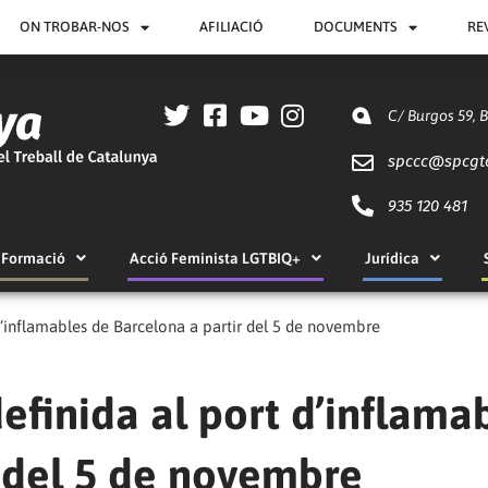
ON TROBAR-NOS
AFILIACIÓ
DOCUMENTS
RE
C/ Burgos 59, 
spccc@
spcgt
935 120 481
Formació
Acció Feminista LGTBIQ+
Jurídica
’inflamables de Barcelona a partir del 5 de novembre
finida al port d’inflama
r del 5 de novembre