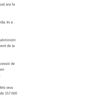
ual ara fa
ida, és a
ubministri
ment de la
ncessió de
len
.
dels seus
g de 357.000