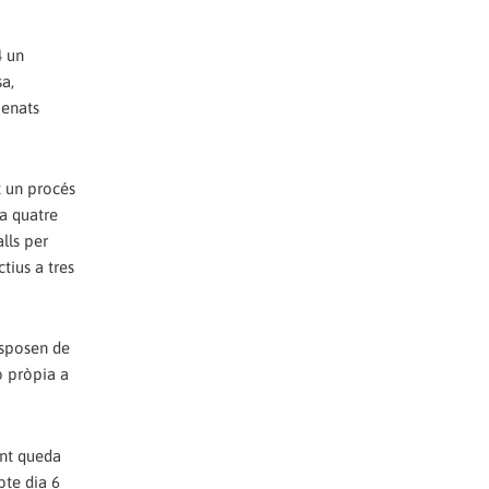
4 un
a,
menats
t un procés
fa quatre
lls per
tius a tres
isposen de
ó pròpia a
ent queda
bte dia 6