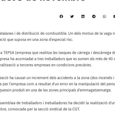
alanes i de distribució de combustible. Un dels motius de la vaga i
lació que suposa en una zona d’especial risc.
ó a TEPSA (empresa que realitza les tasques de càrrega i descàrrega d
mpresa ha acomiadat a tres treballadors que es sumen als més de 40 d
alització a terceres empreses en condicions precàries.
tzació ha causat un increment dels accidents a la zona (dos incendis i
 per l’empresa com a resultat d’un error en la manipulació del pers
haguessin produït en una de les zones principals d’emmagatzematge.
ssemblea de treballadors i treballadores ha decidit la realització d’
mbre, convocada per la secció sindical de la CGT.