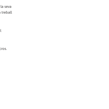
 la seva
 treball
l
cros.