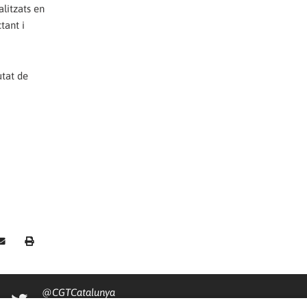
alitzats en
tant i
utat de
@CGTCatalunya