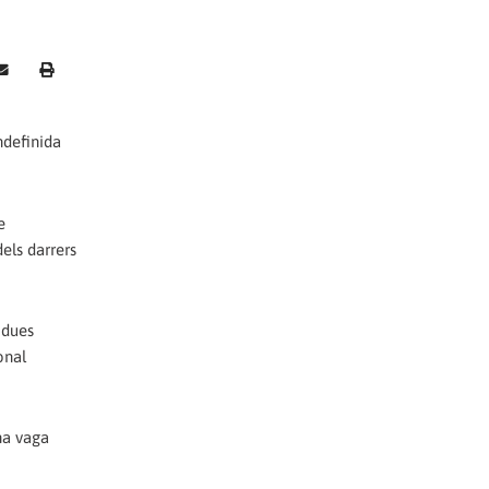
ndefinida
e
els darrers
 dues
onal
una vaga