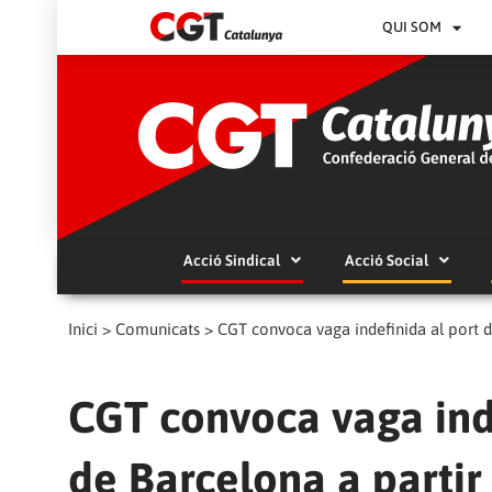
QUI SOM
Acció Sindical
Acció Social
Inici
>
Comunicats
>
CGT convoca vaga indefinida al port d
CGT convoca vaga inde
de Barcelona a parti