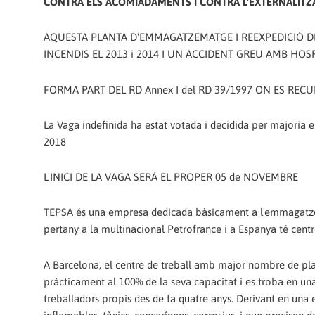
CONTRA ELS ACOMIADAMENTS I CONTRA L'EXTERNALITZA
AQUESTA PLANTA D'EMMAGATZEMATGE I REEXPEDICIÓ DE
INCENDIS EL 2013 i 2014 I UN ACCIDENT GREU AMB HOS
FORMA PART DEL RD Annex I del RD 39/1997 ON ES REC
La Vaga indefinida ha estat votada i decidida per majoria 
2018
L'INICI DE LA VAGA SERÀ EL PROPER 05 de NOVEMBRE
TEPSA és una empresa dedicada bàsicament a l'emmagatzema
pertany a la multinacional Petrofrance i a Espanya té centre
A Barcelona, el centre de treball amb major nombre de plan
pràcticament al 100% de la seva capacitat i es troba en una 
treballadors propis des de fa quatre anys. Derivant en una 