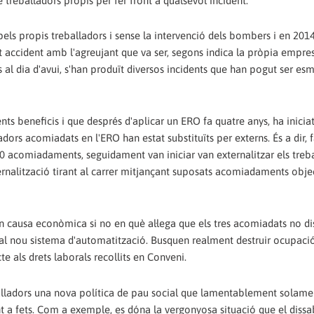
e treballadors propis per fer front a qualsevol incident.
 pels propis treballadors i sense la intervenció dels bombers i en 201
t accident amb l'agreujant que va ser, segons indica la pròpia empres
ns al dia d'avui, s'han produït diversos incidents que han pogut ser es
ts beneficis i que després d'aplicar un ERO fa quatre anys, ha inicia
adors acomiadats en l'ERO han estat substituïts per externs. És a dir, 
0 acomiadaments, seguidament van iniciar van externalitzar els treba
rnalització tirant al carrer mitjançant suposats acomiadaments objec
 causa econòmica si no en què al·lega que els tres acomiadats no d
 al nou sistema d'automatització. Busquen realment destruir ocupaci
te als drets laborals recollits en Conveni.
alladors una nova política de pau social que lamentablement solam
t a fets. Com a exemple, es dóna la vergonyosa situació que el dissa