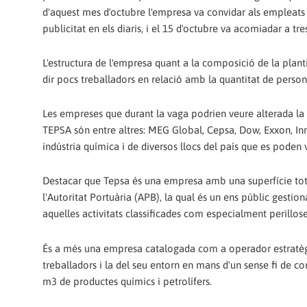
d'aquest mes d'octubre l'empresa va convidar als empleats i 
publicitat en els diaris, i el 15 d'octubre va acomiadar a tr
L'estructura de l'empresa quant a la composició de la planti
dir pocs treballadors en relació amb la quantitat de perso
Les empreses que durant la vaga podrien veure alterada la
TEPSA són entre altres: MEG Global, Cepsa, Dow, Exxon, Inno
indústria química i de diversos llocs del país que es poden 
Destacar que Tepsa és una empresa amb una superfície tota
l'Autoritat Portuària (APB), la qual és un ens públic gestion
aquelles activitats classificades com especialment perillos
És a més una empresa catalogada com a operador estratègic
treballadors i la del seu entorn en mans d'un sense fi de co
m3 de productes químics i petrolífers.