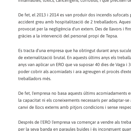
inflamables, tòxics, cancerígens, corrosius, i que precisen d
De fet, el 2013 i 2014 es van produir dos incendis sufocats
accident greu amb hospitalització de 2 treballadors. Aques
provocat per la negligència d'un extern. Des de llavors i fi
gràcies a la intervenció del personal propi de Tepsa.
Es tracta d'una empresa que ha obtingut durant anys suculen
de externalització brutal. En aquests últims anys els treball
anys van aplicar un ERO que va suposar 40 dies de Vaga i 3
poder cobrir als acomiadats i ara agreugen el procés d'exte
treballadors més.
De fet, l'empresa no basa aquests últims acomiadaments en
la capacitat ni els coneixements necessaris per adaptar-se
canvi de llocs externs amb pitjors condicions i sense respec
Després de l'ERO l'empresa va començar a vendre als treb
per la seva banda en paraules buides i és incongruent quan