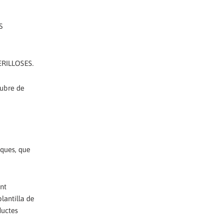
S
RILLOSES.
tubre de
ques, que
nt
lantilla de
ductes