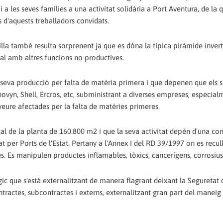
a les seves famílies a una activitat solidària a Port Aventura, de la q
es d'aquests treballadors convidats.
lla també resulta sorprenent ja que es dóna la típica piràmide invert
nal amb altres funcions no productives.
 seva producció per falta de matèria primera i que depenen que els s
vyn, Shell, Ercros, etc, subministrant a diverses empreses, especial
veure afectades per la falta de matèries primeres.
l de la planta de 160.800 m2 i que la seva activitat depèn d'una co
at per Ports de l'Estat. Pertany a l'Annex I del RD 39/1997 on es recul
es. Es manipulen productes inflamables, tòxics, cancerígens, corrosius
 que s'està externalitzant de manera flagrant deixant la Seguretat 
ntractes, subcontractes i externs, externalitzant gran part del manei