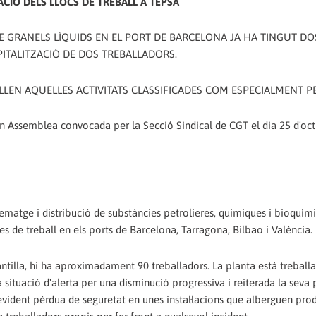
CIÓ DELS LLOCS DE TREBALL A TEPSA
 GRANELS LÍQUIDS EN EL PORT DE BARCELONA JA HA TINGUT DO
PITALITZACIÓ DE DOS TREBALLADORS.
ULLEN AQUELLES ACTIVITATS CLASSIFICADES COM ESPECIALMENT PE
en Assemblea convocada per la Secció Sindical de CGT el dia 25 d'oc
tge i distribució de substàncies petrolieres, químiques i bioquími
s de treball en els ports de Barcelona, Tarragona, Bilbao i València.
tilla, hi ha aproximadament 90 treballadors. La planta està treballa
situació d'alerta per una disminució progressiva i reiterada la seva p
evident pèrdua de seguretat en unes instal·lacions que alberguen pro