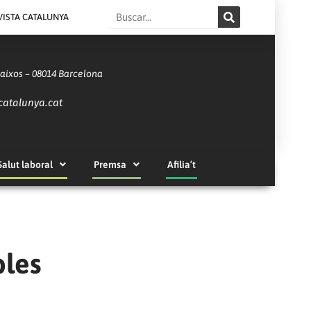
Search
VISTA CATALUNYA
Baixos – 08014 Barcelona
catalunya.cat
Salut laboral
Premsa
Afilia’t
bles