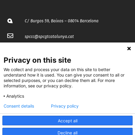
C/ Burgos 59, Baixos – 08014 Barcelona
spccc@
spcgtcatalunya.cat
935 120 481
Privacy on this site
@CGTCatalunya
We collect and process your data on this site to better
understand how it is used. You can give your consent to all or
selected purposes, or you can decline them all. For more
cgtcatalunya
information, see our privacy policy.
CGTCatalunya
Analytics
cgtcatalunya
Consent details
Privacy policy
Accept all
Desenvolupat per
Decline all