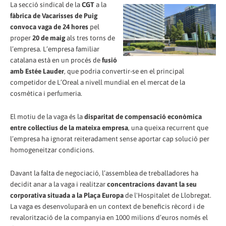
La secció sindical de la
CGT
a la
fàbrica de Vacarisses de Puig
convoca vaga de 24 hores
pel
proper
20 de maig
als tres torns de
l’empresa. L’empresa familiar
catalana està en un procés de
fusió
amb Estée Lauder
, que podria convertir-se en el principal
competidor de L’Oreal a nivell mundial en el mercat de la
cosmètica i perfumeria.
El motiu de la vaga és la
disparitat de compensació econòmica
entre col·lectius de la mateixa empresa
, una queixa recurrent que
l’empresa ha ignorat reiteradament sense aportar cap solució per
homogeneitzar condicions.
Davant la falta de negociació, l’assemblea de treballadores ha
decidit anar a la vaga i realitzar
concentracions davant la seu
corporativa situada a la Plaça Europa
de l'Hospitalet de Llobregat.
La vaga es desenvoluparà en un context de beneficis rècord i de
revalorització de la companyia en 1000 milions d’euros només el