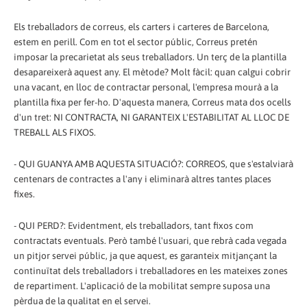
Els treballadors de correus, els carters i carteres de Barcelona, ​​
estem en perill. Com en tot el sector públic, Correus pretén
imposar la precarietat als seus treballadors. Un terç de la plantilla
desapareixerà aquest any. El mètode? Molt fàcil: quan calgui cobrir
una vacant, en lloc de contractar personal, l'empresa mourà a la
plantilla fixa per fer-ho. D'aquesta manera, Correus mata dos ocells
d'un tret: NI CONTRACTA, NI GARANTEIX L'ESTABILITAT AL LLOC DE
TREBALL ALS FIXOS.
- QUI GUANYA AMB AQUESTA SITUACIÓ?: CORREOS, que s'estalviarà
centenars de contractes a l'any i eliminarà altres tantes places
fixes.
- QUI PERD?: Evidentment, els treballadors, tant fixos com
contractats eventuals. Però també l'usuari, que rebrà cada vegada
un pitjor servei públic, ja que aquest, es garanteix mitjançant la
continuïtat dels treballadors i treballadores en les mateixes zones
de repartiment. L'aplicació de la mobilitat sempre suposa una
pèrdua de la qualitat en el servei.