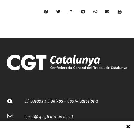
C/ Burgos 59, Baixos – 08014 Barcelona
spccc@
spcgtcatalunya.cat
935 120 481