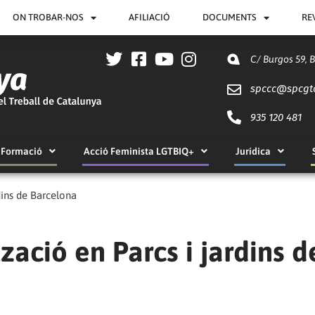
ON TROBAR-NOS
AFILIACIÓ
DOCUMENTS
RE
C/ Burgos 59, 
spccc@
spcgt
935 120 481
Formació
Acció Feminista LGTBIQ+
Jurídica
dins de Barcelona
zació en Parcs i jardins d