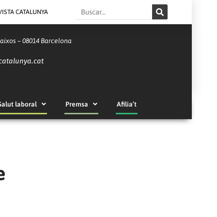
Search
VISTA CATALUNYA
Baixos – 08014 Barcelona
catalunya.cat
Salut laboral
Premsa
Afilia’t
e