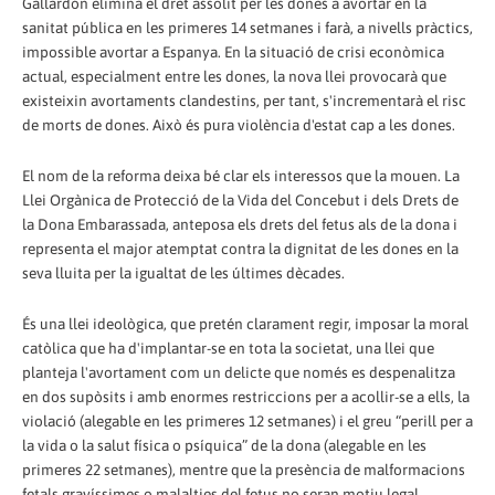
Gallardón elimina el dret assolit per les dones a avortar en la
sanitat pública en les primeres 14 setmanes i farà, a nivells pràctics,
impossible avortar a Espanya. En la situació de crisi econòmica
actual, especialment entre les dones, la nova llei provocarà que
existeixin avortaments clandestins, per tant, s'incrementarà el risc
de morts de dones. Això és pura violència d'estat cap a les dones.
El nom de la reforma deixa bé clar els interessos que la mouen. La
Llei Orgànica de Protecció de la Vida del Concebut i dels Drets de
la Dona Embarassada, anteposa els drets del fetus als de la dona i
representa el major atemptat contra la dignitat de les dones en la
seva lluita per la igualtat de les últimes dècades. ​
És una llei ideològica, que pretén clarament regir, imposar la moral
catòlica que ha d'implantar-se en tota la societat, una llei que
planteja l'avortament com un delicte que només es despenalitza
en dos supòsits i amb enormes restriccions per a acollir-se a ells, la
violació (alegable en les primeres 12 setmanes) i el greu “perill per a
la vida o la salut física o psíquica” de la dona (alegable en les
primeres 22 setmanes), mentre que la presència de malformacions
fetals gravíssimes o malalties del fetus no seran motiu legal