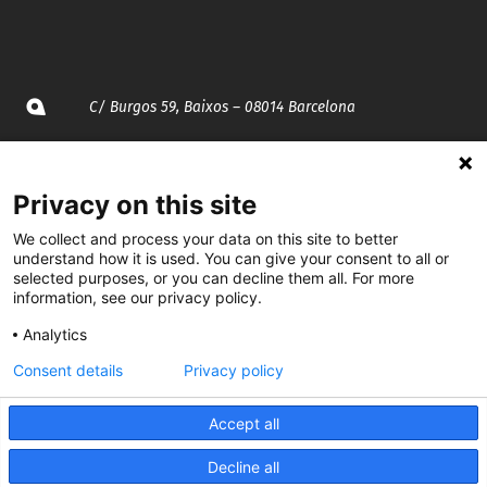
C/ Burgos 59, Baixos – 08014 Barcelona
spccc@
spcgtcatalunya.cat
Privacy on this site
935 120 481
We collect and process your data on this site to better
understand how it is used. You can give your consent to all or
selected purposes, or you can decline them all. For more
@CGTCatalunya
information, see our privacy policy.
cgtcatalunya
Analytics
CGTCatalunya
Consent details
Privacy policy
cgtcatalunya
Accept all
Decline all