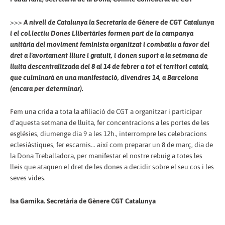
>>>
A nivell de Catalunya la Secretaria de Génere de CGT Catalunya
i el col.lectiu Dones Llibertàries formen part de la campanya
unitária del moviment feminista organitzat i combatiu a favor del
dret a l'avortament lliure i gratuit, i donen suport a la setmana de
lluita descentralitzada del 8 al 14 de febrer a tot el territori català,
que culminarà en una manifestació, divendres 14, a Barcelona
(encara per determinar).
Fem una crida a tota la afiliació de CGT a organitzar i participar
d'aquesta setmana de lluita, fer concentracions a les portes de les
esglésies, diumenge dia 9 a les 12h., interrompre les celebracions
eclesiàstiques, fer escarnis... així com preparar un 8 de març, dia de
la Dona Treballadora, per manifestar el nostre rebuig a totes les
lleis que ataquen el dret de les dones a decidir sobre el seu cos i les
seves vides.
Isa Garnika. Secretària de Gènere CGT Catalunya