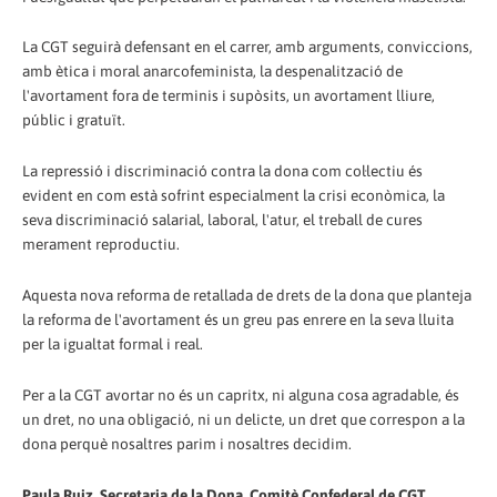
La CGT seguirà defensant en el carrer, amb arguments, conviccions,
amb ètica i moral anarcofeminista, la despenalització de
l'avortament fora de terminis i supòsits, un avortament lliure,
públic i gratuït.
La repressió i discriminació contra la dona com col·lectiu és
evident en com està sofrint especialment la crisi econòmica, la
seva discriminació salarial, laboral, l'atur, el treball de cures
merament reproductiu.
Aquesta nova reforma de retallada de drets de la dona que planteja
la reforma de l'avortament és un greu pas enrere en la seva lluita
per la igualtat formal i real.
Per a la CGT avortar no és un capritx, ni alguna cosa agradable, és
un dret, no una obligació, ni un delicte, un dret que correspon a la
dona perquè nosaltres parim i nosaltres decidim.
Paula Ruiz, Secretaria de la Dona, Comitè Confederal de CGT