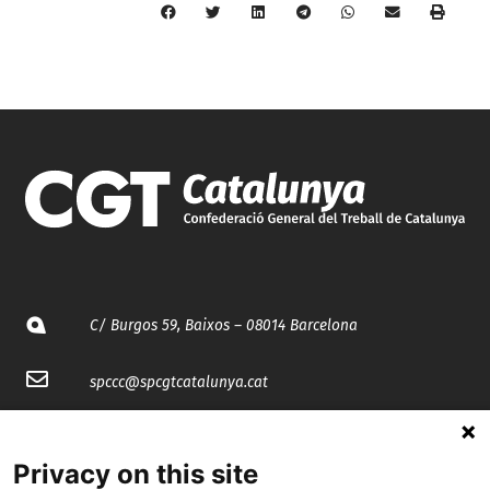
C/ Burgos 59, Baixos – 08014 Barcelona
spccc@
spcgtcatalunya.cat
935 120 481
Privacy on this site