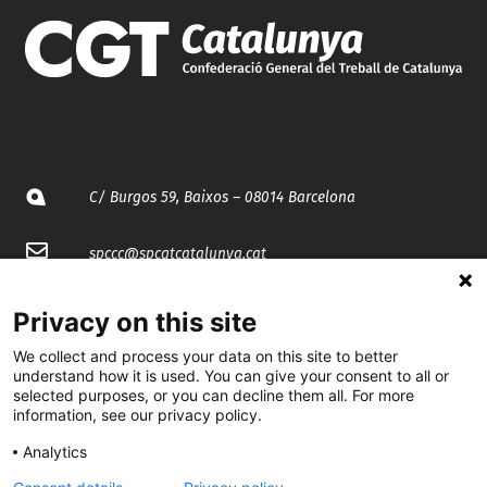
C/ Burgos 59, Baixos – 08014 Barcelona
spccc@
spcgtcatalunya.cat
935 120 481
Privacy on this site
We collect and process your data on this site to better
@CGTCatalunya
understand how it is used. You can give your consent to all or
selected purposes, or you can decline them all. For more
information, see our privacy policy.
cgtcatalunya
Analytics
CGTCatalunya