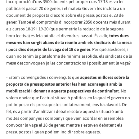
incorporació d’uns 3500 docents pel proper curs 17-18 es va fer
pública el passat 20 de gener, i el mateix Govern les incloïa a un
document de proposta d’acord sobre els pressupostos el 23 de
gener. També el compromís d’incorporar 2850 docents més durant
els cursos 18-19 i 19-20 (que permetria la reducció de la segona
hora lectiva) es feia públic el divendres passat. És a dir,
totes dues
mesures han sorgit abans de la reunió amb els sindicats de la mesa
i pocs dies després de la vaga del 18 de gener
. Per què aleshores, i
quan no tenim la plataforma de mínims assolida, els sindicats de la
mesa desconvoquen ja les concentracions i possiblement la vaga?
- Estem convençudes i convençuts que
aquestes millores sobre la
proposta de pressupostos anterior les hem aconseguit amb la
mobilització i donant a aquesta perspectives de continuïtat
. No
volem obviar que l’actual situació política, en la qual el govern no
pot imposar els pressupostos unilateralment, ens ha afavorit. De
fet, és a partir d’analitzar i debatre sobre aquesta situació amb
moltes companyes i companys que vam acordar en assemblea
convocar la vaga el 18 de gener, mentre s’estaven debatent els
pressupostos i quan podíem incidir sobre aquests.