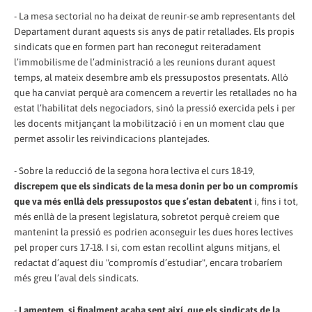
- La mesa sectorial no ha deixat de reunir-se amb representants del
Departament durant aquests sis anys de patir retallades. Els propis
sindicats que en formen part han reconegut reiteradament
l’immobilisme de l’administració a les reunions durant aquest
temps, al mateix desembre amb els pressupostos presentats. Allò
que ha canviat perquè ara comencem a revertir les retallades no ha
estat l’habilitat dels negociadors, sinó la pressió exercida pels i per
les docents mitjançant la mobilització i en un moment clau que
permet assolir les reivindicacions plantejades.
- Sobre la reducció de la segona hora lectiva el curs 18-19,
discrepem que els sindicats de la mesa donin per bo un compromís
que va més enllà dels pressupostos que s’estan debatent
i, fins i tot,
més enllà de la present legislatura, sobretot perquè creiem que
mantenint la pressió es podrien aconseguir les dues hores lectives
pel proper curs 17-18. I si, com estan recollint alguns mitjans, el
redactat d’aquest diu "compromís d’estudiar", encara trobaríem
més greu l’aval dels sindicats.
-
Lamentem, si finalment acaba sent així, que els sindicats de la