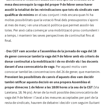
mesa desconvoquin la vaga del proper 9 de febrer sense haver
assolit la totalitat de les reivindicacions que tots els sindicats vam
qualificar de mínims
en el seu conjunt i més encara quan hi ha
moltes possibilitats que la votació final dels pressupostos s’ajorni
al mes de març i en una situació política que permet assolir-les
totes. Per això calia començar una mobilització prou contundent i
a temps, i mantenir les seves perspectives de continuïtat fins al
final.
-
Des CGT vam acordar a l’assemblea de la jornada de vaga del 18
de gener convocar també la vaga del 9 de febrer amb els criteris de
donar continuïtat a la mobilització i de no dividir els i les docents
davant d’una convocatòria de vaga
. Per aquest motiu vam
convocar també les concentracions del 26 de gener, que mantenim.
Preveient les possibilitats de canvis d’aquests dies vam decidir
també ratificar aquesta decisió en una propera Assemblea el
proper dimecres 1 de febrer a les 18:00 hores a la seu de la CGT
(Via
Laietana, 18, 9è pis). Arran de la molt possible desconvocatòria de
vaga del 9 de febrer i l’aval a les mesures acceptades per part de la
resta de sindicats, haurem de debatre i decidir com seguim lluitant