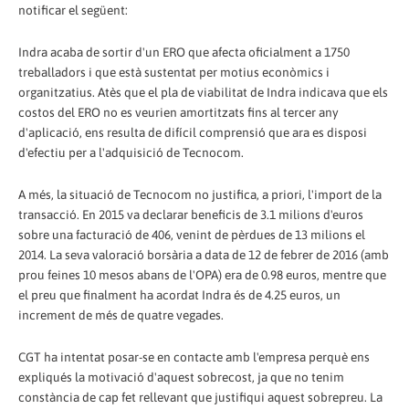
notificar el següent:
Indra acaba de sortir d'un ERO que afecta oficialment a 1750
treballadors i que està sustentat per motius econòmics i
organitzatius. Atès que el pla de viabilitat de Indra indicava que els
costos del ERO no es veurien amortitzats fins al tercer any
d'aplicació, ens resulta de difícil comprensió que ara es disposi
d'efectiu per a l'adquisició de Tecnocom.
A més, la situació de Tecnocom no justifica, a priori, l'import de la
transacció. En 2015 va declarar beneficis de 3.1 milions d'euros
sobre una facturació de 406, venint de pèrdues de 13 milions el
2014. La seva valoració borsària a data de 12 de febrer de 2016 (amb
prou feines 10 mesos abans de l'OPA) era de 0.98 euros, mentre que
el preu que finalment ha acordat Indra és de 4.25 euros, un
increment de més de quatre vegades.
CGT ha intentat posar-se en contacte amb l'empresa perquè ens
expliqués la motivació d'aquest sobrecost, ja que no tenim
constància de cap fet rellevant que justifiqui aquest sobrepreu. La