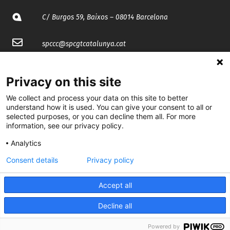
C/ Burgos 59, Baixos – 08014 Barcelona
spccc@
spcgtcatalunya.cat
935 120 481
Privacy on this site
We collect and process your data on this site to better
@CGTCatalunya
understand how it is used. You can give your consent to all or
selected purposes, or you can decline them all. For more
cgtcatalunya
information, see our privacy policy.
CGTCatalunya
Analytics
cgtcatalunya
Consent details
Privacy policy
Accept all
Desenvolupat per
Decline all
Powered by