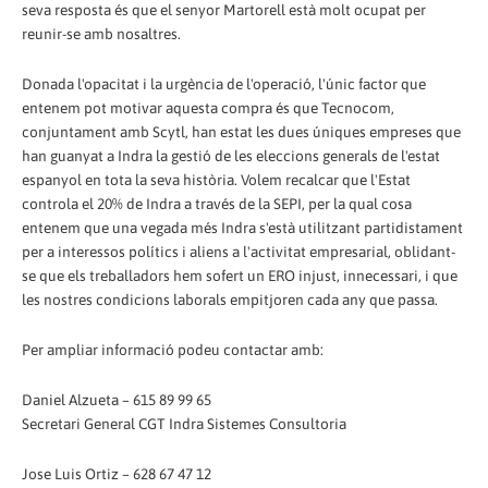
seva resposta és que el senyor Martorell està molt ocupat per
reunir-se amb nosaltres.
Donada l'opacitat i la urgència de l'operació, l'únic factor que
entenem pot motivar aquesta compra és que Tecnocom,
conjuntament amb Scytl, han estat les dues úniques empreses que
han guanyat a Indra la gestió de les eleccions generals de l'estat
espanyol en tota la seva història. Volem recalcar que l'Estat
controla el 20% de Indra a través de la SEPI, per la qual cosa
entenem que una vegada més Indra s'està utilitzant partidistament
per a interessos polítics i aliens a l'activitat empresarial, oblidant-
se que els treballadors hem sofert un ERO injust, innecessari, i que
les nostres condicions laborals empitjoren cada any que passa.
Per ampliar informació podeu contactar amb:
Daniel Alzueta – 615 89 99 65
Secretari General CGT Indra Sistemes Consultoria
Jose Luis Ortiz – 628 67 47 12