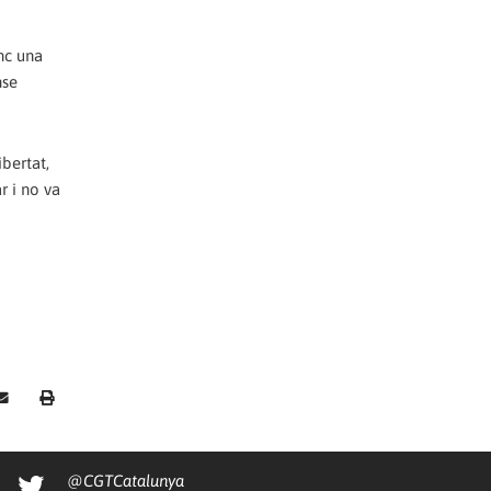
nc una
nse
ibertat,
r i no va
@CGTCatalunya