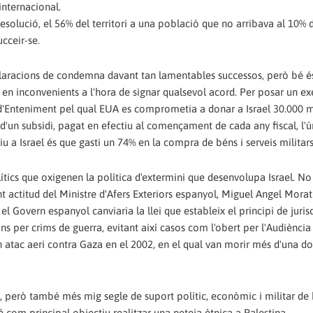
nternacional.
olució, el 56% del territori a una població que no arribava al 10% d
cceir-se.
eclaracions de condemna davant tan lamentables successos, però bé é
n inconvenients a l'hora de signar qualsevol acord. Per posar un e
d'Enteniment pel qual EUA es comprometia a donar a Israel 30.000 m
 d'un subsidi, pagat en efectiu al començament de cada any fiscal, l'ú
iu a Israel és que gasti un 74% en la compra de béns i serveis militar
tics que oxigenen la política d'extermini que desenvolupa Israel. N
 actitud del Ministre d'Afers Exteriors espanyol, Miguel Angel Morat
el Govern espanyol canviaria la llei que estableix el principi de juris
ions per crims de guerra, evitant així casos com l'obert per l'Audiènci
 un atac aeri contra Gaza en el 2002, en el qual van morir més d'una d
el, però també més mig segle de suport polític, econòmic i militar de
té com principal objectiu realitzar una neteja ètnica a Palestina.