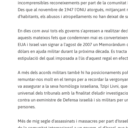
incomprensibles reconeixements per part de la comunitat i
Des que al novembre de 1947 l'ONU atorgués, mitjançant res
d'habitants, els abusos i atropellaments no han deixat de su
En dies com avui tots els governs s'apressen a realitzar d
aquests mateixos fets que condemnen mai es converteixen e
EUA i Israel van signar a l'agost de 2007 un Memoràndum 
dòlars en ajuda militar durant la pròxima dècada. Es tracta
estipulació del qual imposada a l'ús d'aquest regal en efect
A més dels acords militars també hi ha posicionaments polí
remuntar-nos molt en el temps per a recordar la vergonyant
va assegurar a la seva homòloga israeliana, Tzipi Livni, que 
universal dels tribunals amb la finalitat d'eludir investigac
contra un exministre de Defensa israelià i sis militars per
persones.
Més de mig segle d'assassinats i massacres per part d'Isra
de la comunitat internacional a un govern, el d'Israel, que 