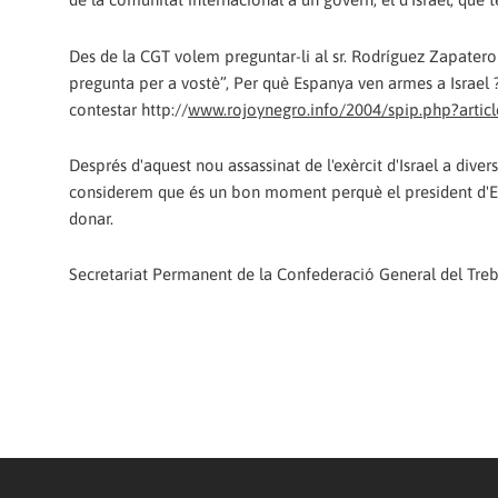
Des de la CGT volem preguntar-li al sr. Rodríguez Zapatero 
pregunta per a vostè”, Per què Espanya ven armes a Israel 
contestar http://
www.rojoynegro.info/2004/spip.php?artic
Després d'aquest nou assassinat de l'exèrcit d'Israel a dive
considerem que és un bon moment perquè el president d'Es
donar.
Secretariat Permanent de la Confederació General del Treb