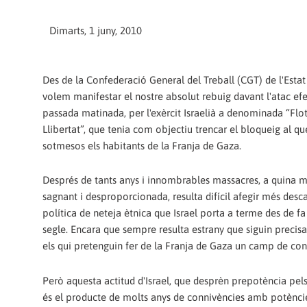
Dimarts, 1 juny, 2010
Des de la Confederació General del Treball (CGT) de l'Esta
volem manifestar el nostre absolut rebuig davant l'atac efe
passada matinada, per l'exèrcit Israelià a denominada “Flot
Llibertat”, que tenia com objectiu trencar el bloqueig al qu
sotmesos els habitants de la Franja de Gaza.
Després de tants anys i innombrables massacres, a quina mé
sagnant i desproporcionada, resulta difícil afegir més descal
política de neteja ètnica que Israel porta a terme des de f
segle. Encara que sempre resulta estrany que siguin precis
els qui pretenguin fer de la Franja de Gaza un camp de con
Però aquesta actitud d'Israel, que desprèn prepotència pels
és el producte de molts anys de connivències amb potèncie