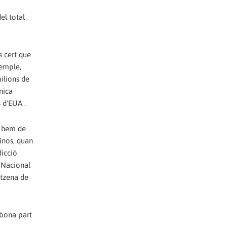
el total
s cert que
xemple,
ilions de
nica
s d'EUA .
o hem de
inos, quan
dicció
a Nacional
otzena de
 bona part