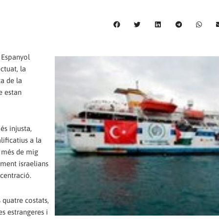
t Espanyol
ctuat, la
a de la
e estan
s injusta,
ificatius a la
a més de mig
ament israelians
centració.
 quatre costats,
s estrangeres i