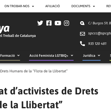
ON TROBAR-NOS
AFILIACIÓ
DOCUMENTS
RE
C/ Burgos 59, 
spccc@
spcgt
935 120 481
Formació
Acció Feminista LGTBIQ+
Jurídica
 Drets Humans de la “Flota de la Llibertat”
t d’activistes de Drets
e la Llibertat”