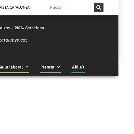
Search
VISTA CATALUNYA
Baixos – 08014 Barcelona
catalunya.cat
Salut laboral
Premsa
Afilia’t