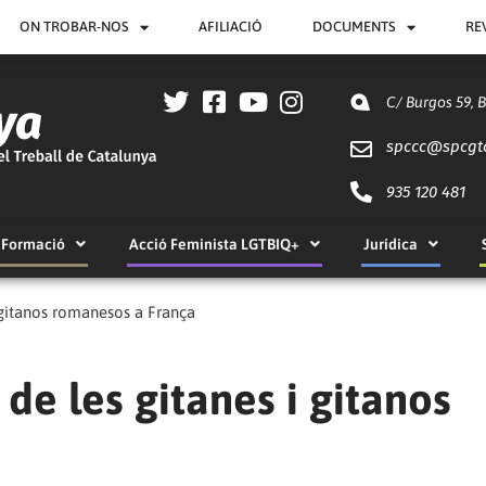
ON TROBAR-NOS
AFILIACIÓ
DOCUMENTS
RE
C/ Burgos 59, 
spccc@
spcgt
935 120 481
Formació
Acció Feminista LGTBIQ+
Jurídica
i gitanos romanesos a França
de les gitanes i gitanos