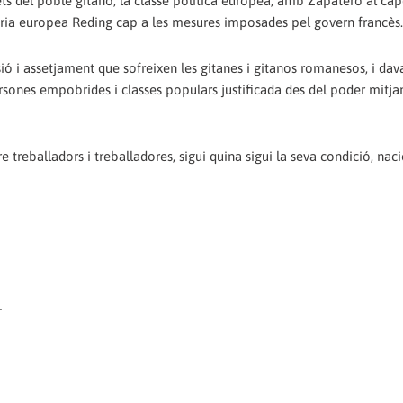
ets del poble gitano, la classe política europea, amb Zapatero al ca
ssària europea Reding cap a les mesures imposades pel govern francès.
ió i assetjament que sofreixen les gitanes i gitanos romanesos, i dav
rsones empobrides i classes populars justificada des del poder mitja
re treballadors i treballadores, sigui quina sigui la seva condició, nac
T