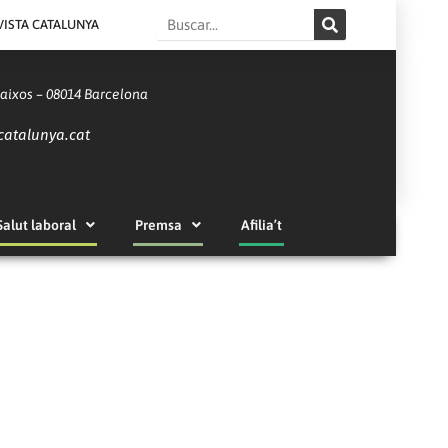
Search
VISTA CATALUNYA
Baixos – 08014 Barcelona
catalunya.cat
Salut laboral
Premsa
Afilia’t