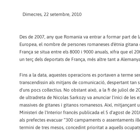
Dimecres, 22 setembre, 2010
Des de 2007, any que Romania va entrar a formar part de 
Europea, el nombre de persones romaneses d'ètnia gitana
França se situa entre els 8000 i 9000 anuals, xifra que el 2
un terç dels deportats de França, més altre tant a Alemanya 
Fins a la data, aquestes operacions es portaven a terme se
transcendissin als mitjans de comunicació, despertant tan s
d'uns pocs col·lectius. No obstant això, a la fi de juliol de 
de ultradreta de Nicolas Sarkozy va anunciar l'inici de les 
massives de gitanes i gitanos romanesos. Així, mitjançant u
Ministeri de l'Interior francès publicada el 5 d'agost de 201
als prefectes evacuar “300 campaments o assentaments il·l
termini de tres mesos, concedint prioritat a aquells ocupats