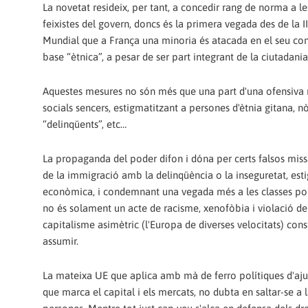
La novetat resideix, per tant, a concedir rang de norma a l
feixistes del govern, doncs és la primera vegada des de la I
Mundial que a França una minoria és atacada en el seu co
base “ètnica”, a pesar de ser part integrant de la ciutadania
Aquestes mesures no són més que una part d'una ofensiva r
socials sencers, estigmatitzant a persones d'ètnia gitana, 
“delinqüents”, etc…
La propaganda del poder difon i dóna per certs falsos miss
de la immigració amb la delinqüència o la inseguretat, esti
econòmica, i condemnant una vegada més a les classes popul
no és solament un acte de racisme, xenofòbia i violació de
capitalisme asimètric (l'Europa de diverses velocitats) const
assumir.
La mateixa UE que aplica amb mà de ferro polítiques d'aj
que marca el capital i els mercats, no dubta en saltar-se a 