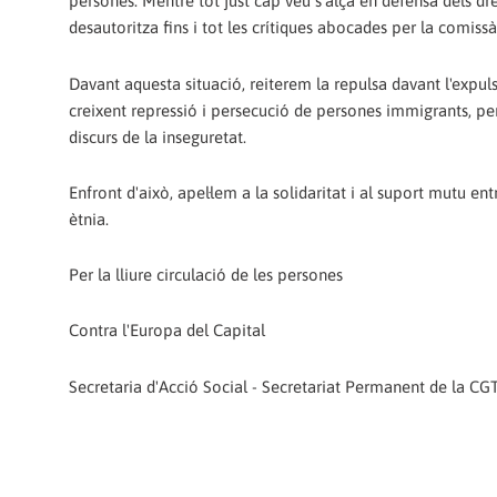
persones. Mentre tot just cap veu s'alça en defensa dels dr
desautoritza fins i tot les crítiques abocades per la comi
Davant aquesta situació, reiterem la repulsa davant l'expuls
creixent repressió i persecució de persones immigrants, pe
discurs de la inseguretat.
Enfront d'això, apel·lem a la solidaritat i al suport mutu ent
ètnia.
Per la lliure circulació de les persones
Contra l'Europa del Capital
Secretaria d'Acció Social - Secretariat Permanent de la CG