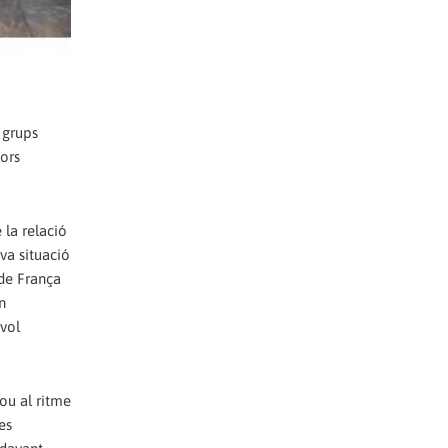
 grups
nors
 la relació
va situació
 de França
n
 vol
ou al ritme
es