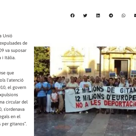
la Unió
 expulsades de
009 va suposar
i Itàlia.
nse que
ols l'atenció
2010, el govern
expulsions
na circular del
0, s'ordenava
egals en el
 per gitanos”.