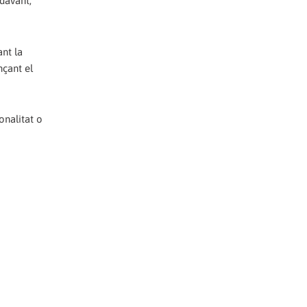
pdavant,
ant la
nçant el
ionalitat o