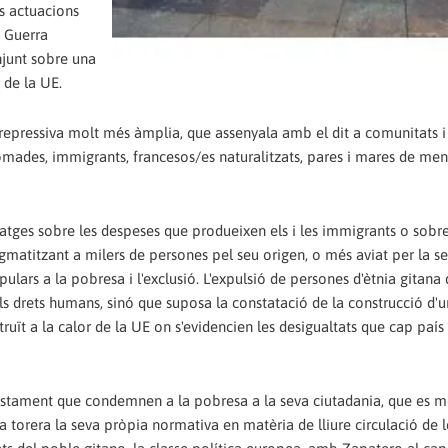
es actuacions
I Guerra
njunt sobre una
 de la UE.
epressiva molt més àmplia, que assenyala amb el dit a comunitats i
nòmades, immigrants, francesos/es naturalitzats, pares i mares de me
atges sobre les despeses que produeixen els i les immigrants o sobre
gmatitzant a milers de persones pel seu origen, o més aviat per la se
ars a la pobresa i l'exclusió. L'expulsió de persones d'ètnia gitana
ls drets humans, sinó que suposa la constatació de la construcció d'u
ruït a la calor de la UE on s'evidencien les desigualtats que cap país
ustament que condemnen a la pobresa a la seva ciutadania, que es m
la torera la seva pròpia normativa en matèria de lliure circulació de l