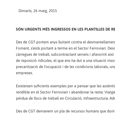
Dimarts, 26 maig, 2015
SÓN URGENTS MÉS INGRESSOS EN LES PLANTILLES DE RE
Des de CGT portem anys lluitant contra el desmantellament 
Foment, s'està portant a terme en el Sector Ferroviari. Des
càrregues de treball, subcontractant serveis i afavorint a
de reposició ridícules, el que ens ha dut a una situació insos
precarització de l'ocupació i de les condicions laborals, un
empreses.
Existeixen suficients exemples per a pensar que les autènti
rendible en el Sector Ferroviari i abandonar la resta: Viatg
pèrdua de llocs de treball en Circulació, Infraestructura, A
Des de CGT demanem un pla de recursos humans que doni viab