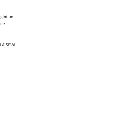
igint un
 de
 LA SEVA