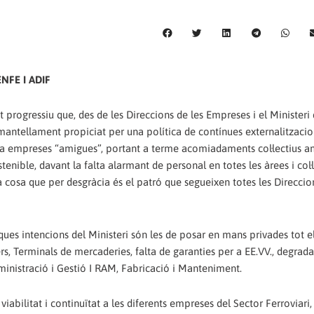
NFE I ADIF
progressiu que, des de les Direccions de les Empreses i el Ministeri
mantellament propiciat per una política de contínues externalitzacio
ixí a empreses “amigues”, portant a terme acomiadaments col·lectius 
tenible, davant la falta alarmant de personal en totes les àrees i col·le
a cosa que per desgràcia és el patró que segueixen totes les Direccio
ques intencions del Ministeri són les de posar en mans privades tot el
ers, Terminals de mercaderies, falta de garanties per a EE.VV., degrada
dministració i Gestió I RAM, Fabricació i Manteniment.
ilitat i continuïtat a les diferents empreses del Sector Ferroviari, 