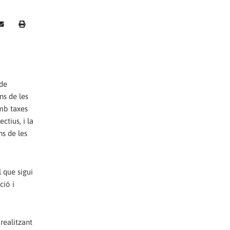
 de
ns de les
amb taxes
ctius, i la
ns de les
 que sigui
ció i
realitzant