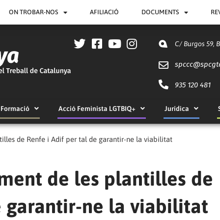
ON TROBAR-NOS
AFILIACIÓ
DOCUMENTS
RE
C/ Burgos 59, 
spccc@
spcgt
935 120 481
Formació
Acció Feminista LGTBIQ+
Jurídica
es de Renfe i Adif per tal de garantir-ne la viabilitat
ent de les plantilles de
 garantir-ne la viabilitat