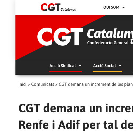
QUI SOM
Acció Sindical
Acció Social
Inici
>
Comunicats
>
CGT demana un increment de les plantill
CGT demana un increm
Renfe i Adif per tal de