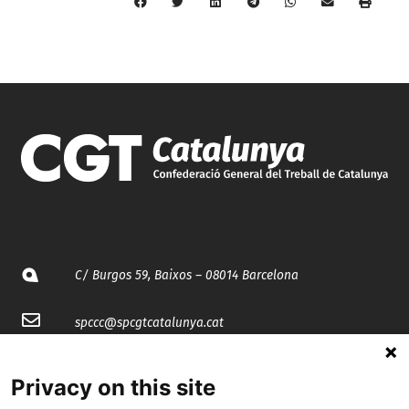
C/ Burgos 59, Baixos – 08014 Barcelona
spccc@
spcgtcatalunya.cat
935 120 481
Privacy on this site